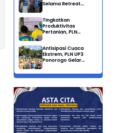
Selama Retreat
Nasional di Museum
SBY*ANI Pacitan
Tingkatkan
Produktivitas
Pertanian, PLN
Salurkan Bantuan
Pompanisasi Berbasis
Antisipasi Cuaca
Listrik ke Desa
Ekstrem, PLN UP3
Ngrukem
Ponorogo Gelar
Rabas Pohon
Penyulang Prigi
Trenggalek