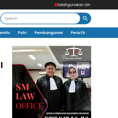
Salahgunakan Izin Tinggal, Imigrasi Pono
emilu
Polri
Pembangunan
Peristiwa
Pemerinta
l