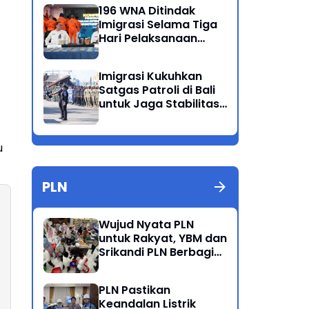
Ganda
196 WNA Ditindak
Imigrasi Selama Tiga
Hari Pelaksanaan
Operasi Wirawaspada
di Jabodetabek
Imigrasi Kukuhkan
Satgas Patroli di Bali
untuk Jaga Stabilitas
dan Keamanan
Wilayah
u
PLN
Wujud Nyata PLN
untuk Rakyat, YBM dan
Srikandi PLN Berbagi
Kebahagiaan Lewat
Belanja ATK Bersama
PLN Pastikan
Anak Dhuafa
Keandalan Listrik