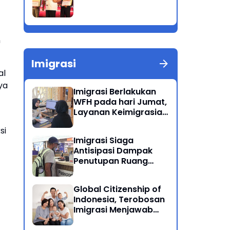
n
Imigrasi
al
ya
Imigrasi Berlakukan
WFH pada hari Jumat,
Layanan Keimigrasian
Tetap Beroperasi
si
Normal
Imigrasi Siaga
Antisipasi Dampak
Penutupan Ruang
Udara Timur Tengah
Global Citizenship of
Indonesia, Terobosan
Imigrasi Menjawab
Kewarganegaraan