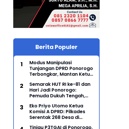
Berita Populer
Modus Manipulasi
Tunjangan DPRD Ponorogo
Terbongkar, Mantan Ketua
DPRD Sunarto Resmi
Semarak HUT RI ke-81 dan
Ditahan Kejari
Hari Jadi Ponorogo:
Pemuda Dukuh Tengah,
Karanglo Kidul Gelar Seni
Eko Priyo Utomo Ketua
Gajah-Gajahan, Lintas
Komisi A DPRD: Pilkades
Generasi Menyatu dalam
Serentak 268 Desa di
Budaya
Ponorogo Dijadwalkan 25
Tinjau P3TGAI di Ponorogo,
Mei 2027