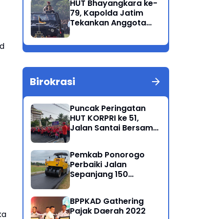
HUT Bhayangkara ke-
Korban Meninggal di
79, Kapolda Jatim
Perairan Lekok
Tekankan Anggota
Jaga Marwah dan
Profesional Polri
id
Birokrasi
Puncak Peringatan
HUT KORPRI ke 51,
Jalan Santai Bersama
Kang Bupati Sugiri
Sancoko
Pemkab Ponorogo
Perbaiki Jalan
Sepanjang 150
Kilometer
BPPKAD Gathering
Pajak Daerah 2022
ka