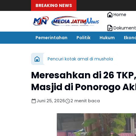
BREAKING NEWS
Home
Dokument
Pemerintahan
Politik
Hukum
Ekon
Pencuri kotak amal di mushola
Meresahkan di 26 TKP,
Masjid di Ponorogo Akh
Juni 25, 2026
2 menit baca