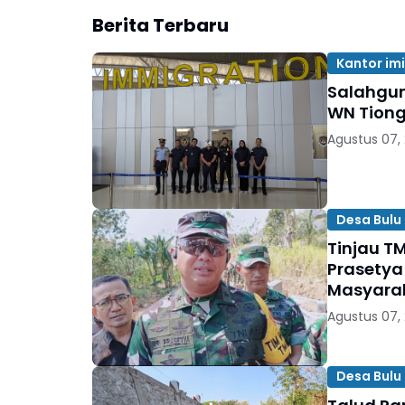
Berita Terbaru
Kantor im
Salahgun
WN Tion
Agustus 07,
Desa Bulu 
Tinjau TM
Prasetya
Masyara
Agustus 07,
Desa Bulu 