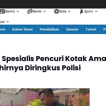
Berita
Bisnis
Bola
Sport
asi
omi
Kabar Desa
Pendidikan
Dewan
Tokoh
P
 Spesialis Pencuri Kotak Ama
irnya Diringkus Polisi