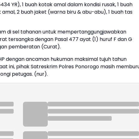
434 YR), 1 buah kotak amal dalam kondisi rusak, 1 buah
mal, 2 buah jaket (warna biru & abu-abu), 1 buah tas
ekam di sel tahanan untuk mempertanggungjawabkan
rat tersangka dengan Pasal 477 ayat (1) huruf F dan G
gan pemberatan (Curat).
G KUHP dengan ancaman hukuman maksimal tujuh tahun
aat ini, pihak Satreskrim Polres Ponorogo masih membur
ongi petugas. (nur).