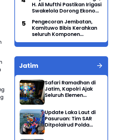
H. Ali Mufthi Pastikan Irigasi
Swakelola Dorong Ekonomi
Petani
Pengecoran Jembatan,
Kamituwo Bibis Kerahkan
seluruh Komponen
Termasuk PSHT & PSHW
n
Rayon Bulu Lor
n
Jatim
n
Safari Ramadhan di
Jatim, Kapolri Ajak
ng
Seluruh Elemen
ng
Bersatu Jaga
Kamtibmas-Dukung
Update Laka Laut di
Program Presiden
Pasuruan: Tim SAR
Ditpolairud Polda
Jatim Kembali
Berhasil Evakuasi 2