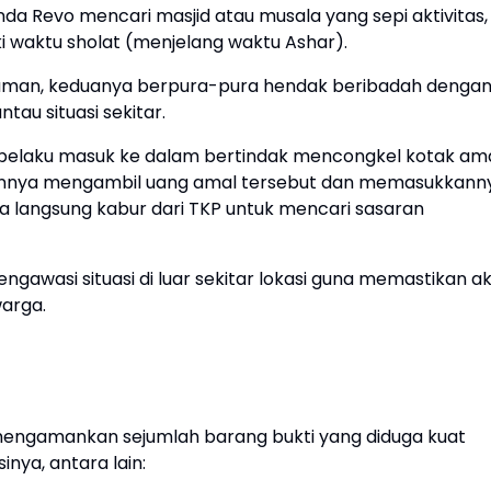
a Revo mencari masjid atau musala yang sepi aktivitas,
waktu sholat (menjelang waktu Ashar).
aman, keduanya berpura-pura hendak beribadah denga
u situasi sekitar.
tu pelaku masuk ke dalam bertindak mencongkel kotak am
innya mengambil uang amal tersebut dan memasukkann
ka langsung kabur dari TKP untuk mencari sasaran
gawasi situasi di luar sekitar lokasi guna memastikan ak
warga.
 mengamankan sejumlah barang bukti yang diduga kuat
nya, antara lain: