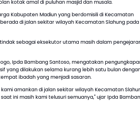
lan kotak amal di puluhan masjid dan musala.
warga Kabupaten Madiun yang berdomisili di Kecamatan
 berada di jalan sekitar wilayah Kecamatan Slahung pada
ertindak sebagai eksekutor utama masih dalam pengejara
orogo, Ipda Bambang Santoso, mengatakan pengungkapa
nsif yang dilakukan selama kurang lebih satu bulan denga
tempat ibadah yang menjadi sasaran.
B kami amankan di jalan sekitar wilayah Kecamatan Slahu
saat ini masih kami telusuri semuanya," ujar Ipda Bamba