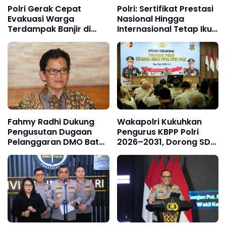
Polri Gerak Cepat
Polri: Sertifikat Prestasi
Evakuasi Warga
Nasional Hingga
Terdampak Banjir di
Internasional Tetap Ikuti
Padang
Tahapan Seleksi
Rekrutmen Polri
Fahmy Radhi Dukung
Wakapolri Kukuhkan
Pengusutan Dugaan
Pengurus KBPP Polri
Pelanggaran DMO Batu
2026–2031, Dorong SDM
Bara, Minta Sanksi
Unggul dan Berdaya
Tegas bagi Pelanggar
Saing