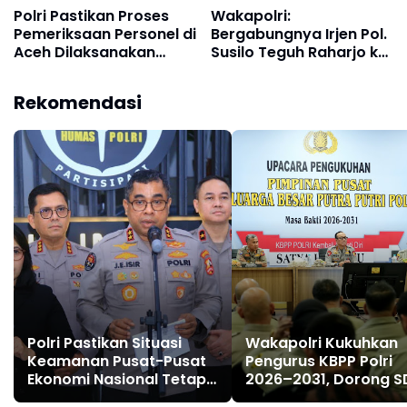
Polri Pastikan Proses
Wakapolri:
Pemeriksaan Personel di
Bergabungnya Irjen Pol.
Aceh Dilaksanakan
Susilo Teguh Raharjo ke
Secara Profesional dan
UBISA Perkuat Jejaring
Transparan
Nasional Pusat Studi
Rekomendasi
Kepolisian
Polri Pastikan Situasi
Wakapolri Kukuhkan
Keamanan Pusat-Pusat
Pengurus KBPP Polri
Ekonomi Nasional Tetap
2026–2031, Dorong 
Kondusif
Unggul dan Berdaya