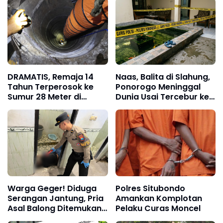
DRAMATIS, Remaja 14
Naas, Balita di Slahung,
Tahun Terperosok ke
Ponorogo Meninggal
Sumur 28 Meter di
Dunia Usai Tercebur ke
Ponorogo, Selamat
Kolam Ikan Hias
Berkat Air
Warga Geger! Diduga
Polres Situbondo
Serangan Jantung, Pria
Amankan Komplotan
Asal Balong Ditemukan
Pelaku Curas Moncel
Meninggal di Toilet