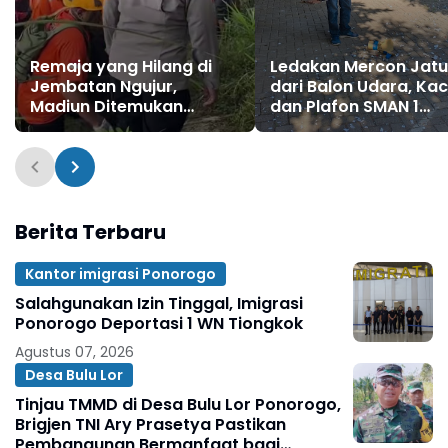
Remaja yang Hilang di
Ledakan Mercon Jat
Jembatan Ngujur,
dari Balon Udara, Ka
Madiun Ditemukan
dan Plafon SMAN 1
Meninggal Dunia
Badegan, Ponorogo
Hancur
Berita Terbaru
Kantor imigrasi Ponorogo
Salahgunakan Izin Tinggal, Imigrasi
Ponorogo Deportasi 1 WN Tiongkok
Agustus 07, 2026
Desa Bulu Lor
Tinjau TMMD di Desa Bulu Lor Ponorogo,
Brigjen TNI Ary Prasetya Pastikan
Pembangunan Bermanfaat bagi