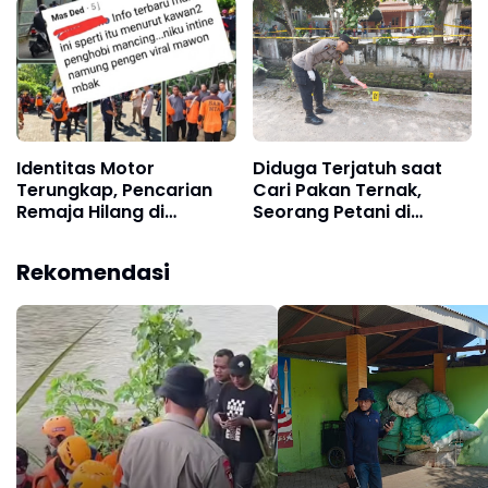
Masjid Badegan,
Ponorogo
Identitas Motor
Diduga Terjatuh saat
Terungkap, Pencarian
Cari Pakan Ternak,
Remaja Hilang di
Seorang Petani di
Jembatan Ngujur,
Ponorogo Ditemukan
Madiun, Berlanjut
Meninggal di Saluran Air
Rekomendasi