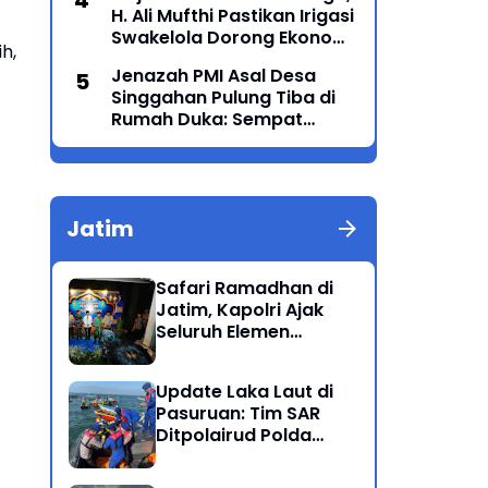
H. Ali Mufthi Pastikan Irigasi
Generasi Menyatu dalam
Swakelola Dorong Ekonomi
Budaya
h,
Petani
Jenazah PMI Asal Desa
Singgahan Pulung Tiba di
Rumah Duka: Sempat
Terkendala Biaya
Pemulangan dari Majikan
Jatim
Safari Ramadhan di
Jatim, Kapolri Ajak
Seluruh Elemen
Bersatu Jaga
Kamtibmas-Dukung
Update Laka Laut di
Program Presiden
Pasuruan: Tim SAR
Ditpolairud Polda
Jatim Kembali
Berhasil Evakuasi 2