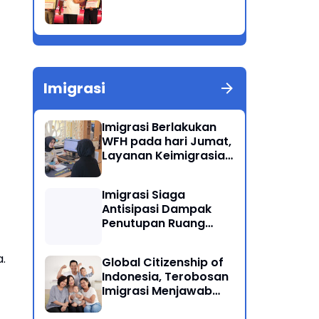
Imigrasi
Imigrasi Berlakukan
WFH pada hari Jumat,
Layanan Keimigrasian
Tetap Beroperasi
Normal
Imigrasi Siaga
Antisipasi Dampak
Penutupan Ruang
Udara Timur Tengah
.
Global Citizenship of
Indonesia, Terobosan
Imigrasi Menjawab
Kewarganegaraan