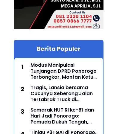
Berita Populer
Modus Manipulasi
Tunjangan DPRD Ponorogo
Terbongkar, Mantan Ketua
DPRD Sunarto Resmi
Tragis, Lansia bersama
Ditahan Kejari
Cucunya Seberang Jalan
Tertabrak Truck di
Sampung, Ponorogo, 2
Semarak HUT RI ke-81 dan
Meninggal
Hari Jadi Ponorogo:
Pemuda Dukuh Tengah,
Karanglo Kidul Gelar Seni
Tinjau P3TGAI di Ponorogo,
Gajah-Gajahan, Lintas