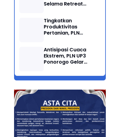
Selama Retreat
Nasional di Museum
SBY*ANI Pacitan
Tingkatkan
Produktivitas
Pertanian, PLN
Salurkan Bantuan
Pompanisasi Berbasis
Antisipasi Cuaca
Listrik ke Desa
Ekstrem, PLN UP3
Ngrukem
Ponorogo Gelar
Rabas Pohon
Penyulang Prigi
Trenggalek