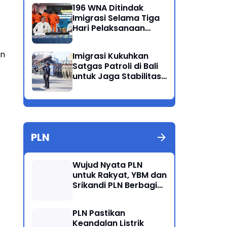
Ganda
196 WNA Ditindak
Imigrasi Selama Tiga
Hari Pelaksanaan
Operasi Wirawaspada
di Jabodetabek
an
Imigrasi Kukuhkan
Satgas Patroli di Bali
untuk Jaga Stabilitas
dan Keamanan
Wilayah
PLN
Wujud Nyata PLN
untuk Rakyat, YBM dan
Srikandi PLN Berbagi
Kebahagiaan Lewat
Belanja ATK Bersama
PLN Pastikan
Anak Dhuafa
Keandalan Listrik