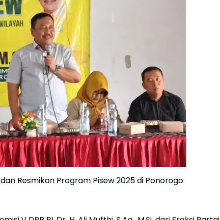
pil dan Resmikan Program Pisew 2025 di Ponorogo
 DPR RI, Dr. H. Ali Mufthi, S.Ag., M.Si. dari Fraksi Partai