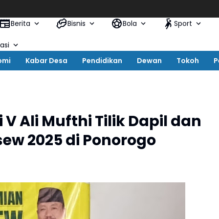
Berita
Bisnis
Bola
Sport
asi
omi
Kabar Desa
Pendidikan
Dewan
Tokoh
P
V Ali Mufthi Tilik Dapil dan
ew 2025 di Ponorogo