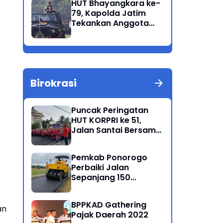
HUT Bhayangkara ke-
Korban Meninggal di
79, Kapolda Jatim
Perairan Lekok
Tekankan Anggota
Jaga Marwah dan
Profesional Polri
Birokrasi
Puncak Peringatan
HUT KORPRI ke 51,
Jalan Santai Bersama
Kang Bupati Sugiri
Sancoko
Pemkab Ponorogo
Perbaiki Jalan
Sepanjang 150
Kilometer
BPPKAD Gathering
an
Pajak Daerah 2022