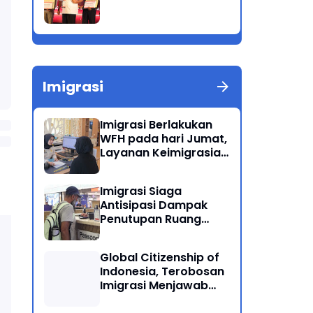
Imigrasi
Imigrasi Berlakukan
WFH pada hari Jumat,
Layanan Keimigrasian
Tetap Beroperasi
Normal
Imigrasi Siaga
Antisipasi Dampak
Penutupan Ruang
Udara Timur Tengah
Global Citizenship of
Indonesia, Terobosan
Imigrasi Menjawab
Kewarganegaraan