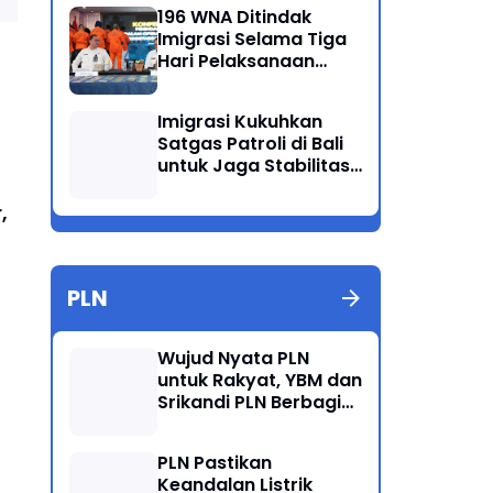
Ganda
196 WNA Ditindak
Imigrasi Selama Tiga
Hari Pelaksanaan
Operasi Wirawaspada
di Jabodetabek
Imigrasi Kukuhkan
Satgas Patroli di Bali
untuk Jaga Stabilitas
dan Keamanan
Wilayah
,
PLN
Wujud Nyata PLN
untuk Rakyat, YBM dan
Srikandi PLN Berbagi
Kebahagiaan Lewat
Belanja ATK Bersama
PLN Pastikan
Anak Dhuafa
Keandalan Listrik