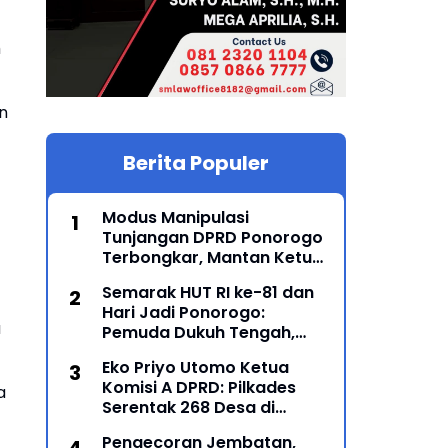
m
an
Berita Populer
Modus Manipulasi
Tunjangan DPRD Ponorogo
Terbongkar, Mantan Ketua
DPRD Sunarto Resmi
Semarak HUT RI ke-81 dan
Ditahan Kejari
Hari Jadi Ponorogo:
a
Pemuda Dukuh Tengah,
Karanglo Kidul Gelar Seni
Eko Priyo Utomo Ketua
Gajah-Gajahan, Lintas
Komisi A DPRD: Pilkades
a
Generasi Menyatu dalam
Serentak 268 Desa di
Budaya
Ponorogo Dijadwalkan 25
Pengecoran Jembatan,
Mei 2027