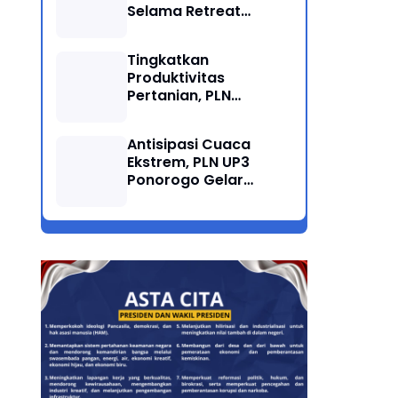
Selama Retreat
Nasional di Museum
SBY*ANI Pacitan
Tingkatkan
Produktivitas
Pertanian, PLN
Salurkan Bantuan
Pompanisasi Berbasis
Antisipasi Cuaca
Listrik ke Desa
Ekstrem, PLN UP3
Ngrukem
Ponorogo Gelar
Rabas Pohon
Penyulang Prigi
Trenggalek