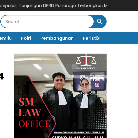
 Tunjangan DPRD Ponorogo Terbongkar, Mantan Ketua DPRD Suna
emilu
Polri
Pembangunan
Peristiwa
Pemerinta
4