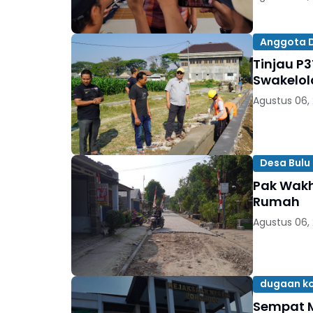
Anggota DP
Tinjau P3
Swakelol
Agustus 06,
Desa Bulu 
Pak Wakh
Rumah
Agustus 06,
dugaan ko
Sempat M