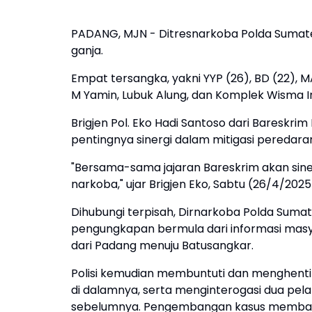
PADANG, MJN - Ditresnarkoba Polda Sumate
ganja.
Empat tersangka, yakni YYP (26), BD (22), MA
M Yamin, Lubuk Alung, dan Komplek Wisma In
Brigjen Pol. Eko Hadi Santoso dari Bareskri
pentingnya sinergi dalam mitigasi peredara
"Bersama-sama jajaran Bareskrim akan sine
narkoba," ujar Brigjen Eko, Sabtu (26/4/2025
Dihubungi terpisah, Dirnarkoba Polda Sum
pengungkapan bermula dari informasi mas
dari Padang menuju Batusangkar.
Polisi kemudian membuntuti dan menghentik
di dalamnya, serta menginterogasi dua pe
sebelumnya. Pengembangan kasus membawa p