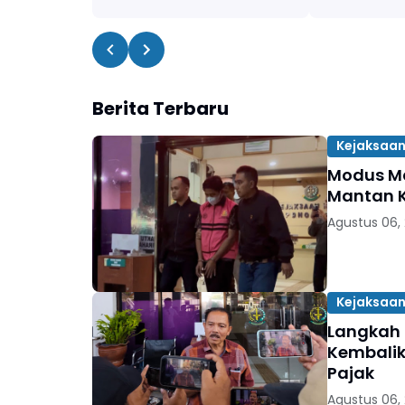
Berita Terbaru
Kejaksaan
Modus Ma
Mantan K
Agustus 06,
Kejaksaan
Langkah 
Kembalik
Pajak
Agustus 06,