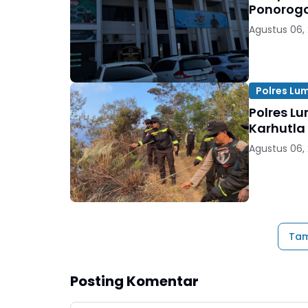
Ponorogo
Agustus 06,
Polres Lu
Polres Lu
Karhutla
Agustus 06,
Tam
Posting Komentar