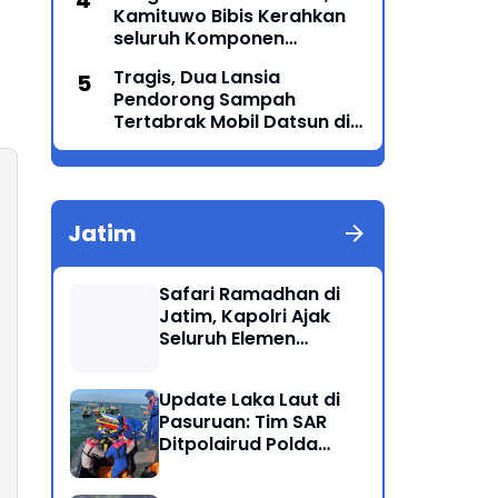
Kamituwo Bibis Kerahkan
seluruh Komponen
Termasuk PSHT & PSHW
Tragis, Dua Lansia
Rayon Bulu Lor
Pendorong Sampah
Tertabrak Mobil Datsun di
Ponorogo: Satu Meninggal
Dunia, Satu Luka-Luka
Jatim
Safari Ramadhan di
Jatim, Kapolri Ajak
Seluruh Elemen
Bersatu Jaga
Kamtibmas-Dukung
Update Laka Laut di
Program Presiden
Pasuruan: Tim SAR
Ditpolairud Polda
Jatim Kembali
Berhasil Evakuasi 2