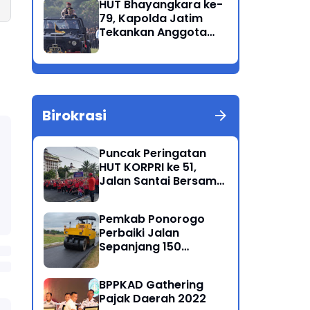
HUT Bhayangkara ke-
Korban Meninggal di
79, Kapolda Jatim
Perairan Lekok
Tekankan Anggota
Jaga Marwah dan
Profesional Polri
Birokrasi
Puncak Peringatan
HUT KORPRI ke 51,
Jalan Santai Bersama
Kang Bupati Sugiri
Sancoko
Pemkab Ponorogo
Perbaiki Jalan
Sepanjang 150
Kilometer
BPPKAD Gathering
Pajak Daerah 2022