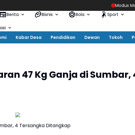
Modus Manipulasi
Berita
Bisnis
Bola
Sport
asi
omi
Kabar Desa
Pendidikan
Dewan
Tokoh
P
aran 47 Kg Ganja di Sumbar, 
Sumbar, 4 Tersangka Ditangkap