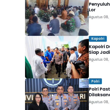
Penyuluh
Lor
Agustus 08,
Kapolri
Kapolri 
Siap Jad
Agustus 08,
Polri
Polri Pas
Dilaksan
Agustus 08,