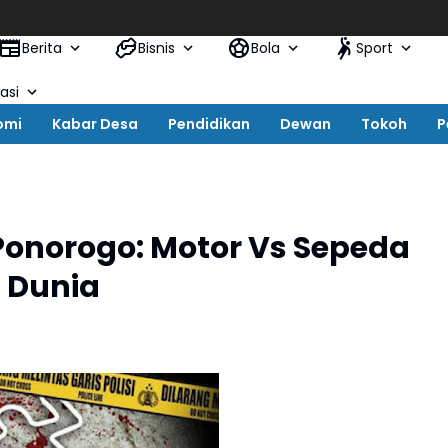
Berita
Bisnis
Bola
Sport
asi
omi
Kabar Desa
Pendidikan
Dewan
Tokoh
P
Ponorogo: Motor Vs Sepeda
l Dunia