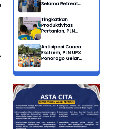
Selama Retreat
u
Nasional di Museum
SBY*ANI Pacitan
Tingkatkan
Produktivitas
Pertanian, PLN
Salurkan Bantuan
Pompanisasi Berbasis
Antisipasi Cuaca
Listrik ke Desa
Ekstrem, PLN UP3
Ngrukem
,
Ponorogo Gelar
Rabas Pohon
Penyulang Prigi
Trenggalek