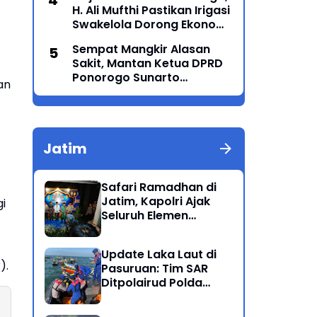
H. Ali Mufthi Pastikan Irigasi
Generasi Menyatu dalam
Swakelola Dorong Ekonomi
Budaya
Petani
Sempat Mangkir Alasan
Sakit, Mantan Ketua DPRD
Ponorogo Sunarto
an
Akhirnya Penuhi Panggilan
Kejaksaan
Jatim
Safari Ramadhan di
Jatim, Kapolri Ajak
i
Seluruh Elemen
Bersatu Jaga
Kamtibmas-Dukung
Update Laka Laut di
Program Presiden
).
Pasuruan: Tim SAR
Ditpolairud Polda
Jatim Kembali
Berhasil Evakuasi 2