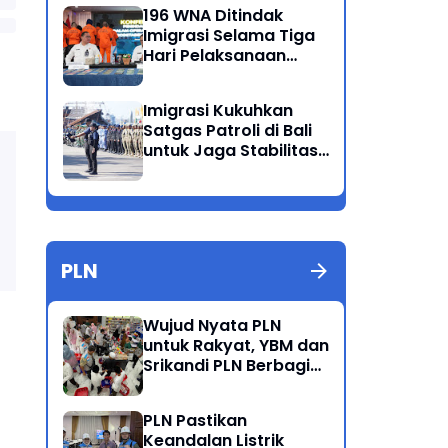
Ganda
196 WNA Ditindak
Imigrasi Selama Tiga
Hari Pelaksanaan
Operasi Wirawaspada
di Jabodetabek
Imigrasi Kukuhkan
Satgas Patroli di Bali
untuk Jaga Stabilitas
dan Keamanan
Wilayah
PLN
Wujud Nyata PLN
untuk Rakyat, YBM dan
Srikandi PLN Berbagi
Kebahagiaan Lewat
Belanja ATK Bersama
PLN Pastikan
Anak Dhuafa
Keandalan Listrik