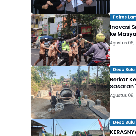
Polres L
Inovasi 
ke Masya
Agustus 08,
Desa Bulu 
Berkat K
Sasaran 1
Agustus 08,
Desa Bulu 
KERASNY