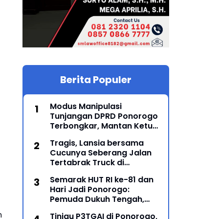
Berita Populer
Modus Manipulasi
Tunjangan DPRD Ponorogo
Terbongkar, Mantan Ketua
DPRD Sunarto Resmi
Tragis, Lansia bersama
Ditahan Kejari
Cucunya Seberang Jalan
Tertabrak Truck di
Sampung, Ponorogo, 2
Semarak HUT RI ke-81 dan
Meninggal
Hari Jadi Ponorogo:
Pemuda Dukuh Tengah,
Karanglo Kidul Gelar Seni
n
Tinjau P3TGAI di Ponorogo,
Gajah-Gajahan, Lintas