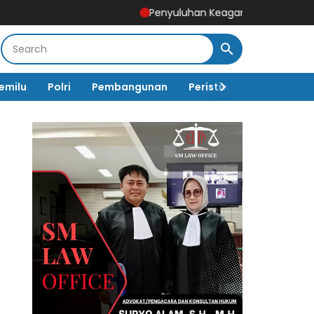
Penyuluhan Keagamaan Sasaran Non Fisik 
emilu
Polri
Pembangunan
Peristiwa
Pemerinta