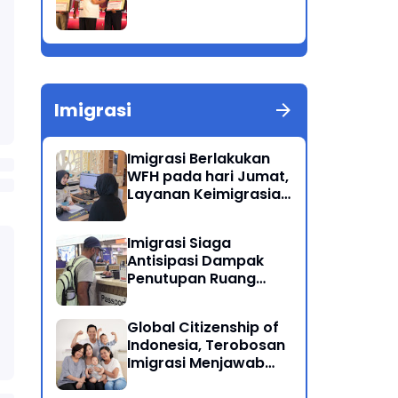
Imigrasi
Imigrasi Berlakukan
WFH pada hari Jumat,
Layanan Keimigrasian
Tetap Beroperasi
Normal
Imigrasi Siaga
Antisipasi Dampak
Penutupan Ruang
Udara Timur Tengah
Global Citizenship of
Indonesia, Terobosan
Imigrasi Menjawab
Kewarganegaraan