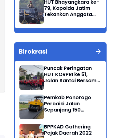
HUT Bhayangkara ke-
Korban Meninggal di
79, Kapolda Jatim
Perairan Lekok
Tekankan Anggota
Jaga Marwah dan
Profesional Polri
Birokrasi
Puncak Peringatan
HUT KORPRI ke 51,
Jalan Santai Bersama
Kang Bupati Sugiri
Sancoko
Pemkab Ponorogo
Perbaiki Jalan
Sepanjang 150
Kilometer
BPPKAD Gathering
Pajak Daerah 2022