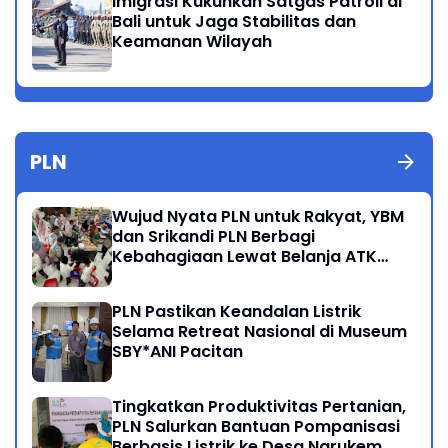
Imigrasi Kukuhkan Satgas Patroli di
Bali untuk Jaga Stabilitas dan
Keamanan Wilayah
PLN
Wujud Nyata PLN untuk Rakyat, YBM
dan Srikandi PLN Berbagi
Kebahagiaan Lewat Belanja ATK
Bersama Anak Dhuafa
PLN Pastikan Keandalan Listrik
Selama Retreat Nasional di Museum
SBY*ANI Pacitan
Tingkatkan Produktivitas Pertanian,
PLN Salurkan Bantuan Pompanisasi
Berbasis Listrik ke Desa Ngrukem