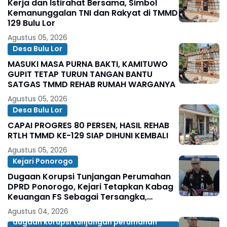
Kerja dan Istirahat Bersama, Simbol
Kemanunggalan TNI dan Rakyat di TMMD
129 Bulu Lor
Agustus 05, 2026
Desa Bulu Lor
MASUKI MASA PURNA BAKTI, KAMITUWO
GUPIT TETAP TURUN TANGAN BANTU
SATGAS TMMD REHAB RUMAH WARGANYA
Agustus 05, 2026
Desa Bulu Lor
CAPAI PROGRES 80 PERSEN, HASIL REHAB
RTLH TMMD KE-129 SIAP DIHUNI KEMBALI
Agustus 05, 2026
Kejari Ponorogo
Dugaan Korupsi Tunjangan Perumahan
DPRD Ponorogo, Kejari Tetapkan Kabag
Keuangan FS Sebagai Tersangka,
Penyidikan Masih Terus Dilakukan
Agustus 04, 2026
dugaan korupsi tunjangan perumahan