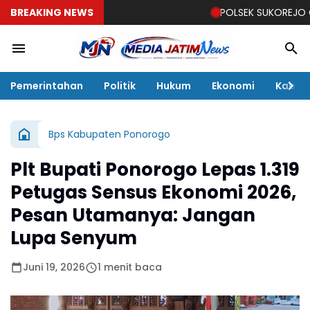
BREAKING NEWS
POLSEK SUKOREJO GELAR CI
Pemerintahan
Politik
Hukum
Ekonomi
Kabar
Bps Kabupaten Ponorogo
Plt Bupati Ponorogo Lepas 1.319
Petugas Sensus Ekonomi 2026,
Pesan Utamanya: Jangan
Lupa Senyum
Juni 19, 2026
1 menit baca