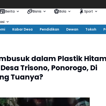
Berita
Bisnis
Bola
Sport
asi
omi
Kabar Desa
Pendidikan
Dewan
Tokoh
P
embusuk dalam Plastik Hita
Desa Trisono, Ponorogo, Di
ang Tuanya?