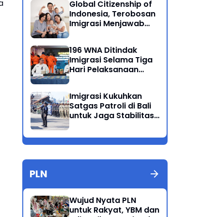
a
Global Citizenship of
Indonesia, Terobosan
Imigrasi Menjawab
Kewarganegaraan
Ganda
196 WNA Ditindak
Imigrasi Selama Tiga
Hari Pelaksanaan
Operasi Wirawaspada
di Jabodetabek
Imigrasi Kukuhkan
Satgas Patroli di Bali
untuk Jaga Stabilitas
dan Keamanan
Wilayah
PLN
Wujud Nyata PLN
untuk Rakyat, YBM dan