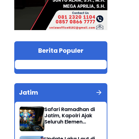
Berita Populer
Jatim
Safari Ramadhan di
Jatim, Kapolri Ajak
Seluruh Elemen
Bersatu Jaga
Kamtibmas-Dukung
Update Laka Laut di