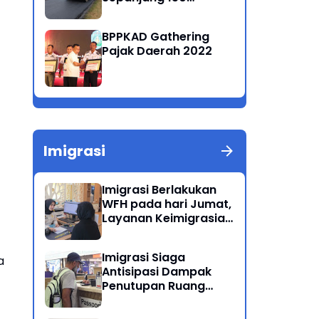
Kilometer
BPPKAD Gathering
Pajak Daerah 2022
Imigrasi
Imigrasi Berlakukan
WFH pada hari Jumat,
Layanan Keimigrasian
Tetap Beroperasi
Normal
Imigrasi Siaga
a
Antisipasi Dampak
Penutupan Ruang
Udara Timur Tengah