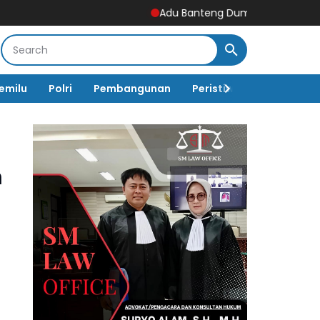
Adu Banteng Dum Truck vs Jupiter Z di Sawo
emilu
Polri
Pembangunan
Peristiwa
Pemerinta
m