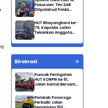
Program Presiden
Pasuruan: Tim SAR
Ditpolairud Polda
a
Jatim Kembali
Berhasil Evakuasi 2
HUT Bhayangkara ke-
Korban Meninggal di
79, Kapolda Jatim
Perairan Lekok
Tekankan Anggota
Jaga Marwah dan
Profesional Polri
ng
Birokrasi
Puncak Peringatan
HUT KORPRI ke 51,
Jalan Santai Bersama
Kang Bupati Sugiri
Sancoko
Pemkab Ponorogo
Perbaiki Jalan
Sepanjang 150