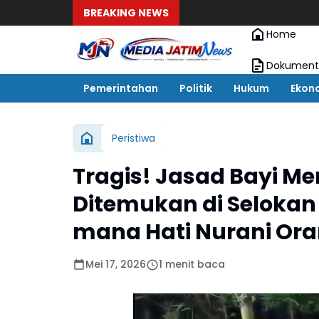
BREAKING NEWS
Home
Dokument
Pemerintahan
Politik
Hukum
Ekon
Peristiwa
Tragis! Jasad Bayi M
Ditemukan di Selokan 
mana Hati Nurani Or
Mei 17, 2026
1 menit baca