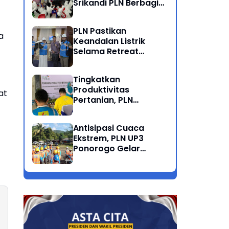
Srikandi PLN Berbagi
Kebahagiaan Lewat
Belanja ATK Bersama
PLN Pastikan
Anak Dhuafa
a
Keandalan Listrik
Selama Retreat
Nasional di Museum
SBY*ANI Pacitan
Tingkatkan
Produktivitas
at
Pertanian, PLN
Salurkan Bantuan
Pompanisasi Berbasis
Antisipasi Cuaca
Listrik ke Desa
Ekstrem, PLN UP3
Ngrukem
Ponorogo Gelar
Rabas Pohon
Penyulang Prigi
Trenggalek