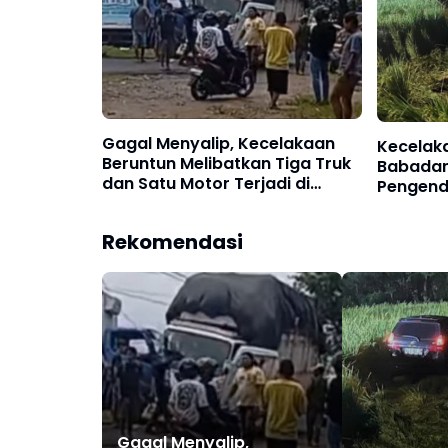
Gagal Menyalip, Kecelakaan
Kecelaka
Beruntun Melibatkan Tiga Truk
Babadan
dan Satu Motor Terjadi di
Pengend
Babadan, Ponorogo
di Temp
Sawah
Rekomendasi
Gagal Menyalip,