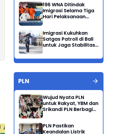
Ganda
196 WNA Ditindak
Imigrasi Selama Tiga
Hari Pelaksanaan
Operasi Wirawaspada
di Jabodetabek
Imigrasi Kukuhkan
Satgas Patroli di Bali
untuk Jaga Stabilitas
dan Keamanan
Wilayah
PLN
Wujud Nyata PLN
untuk Rakyat, YBM dan
Srikandi PLN Berbagi
Kebahagiaan Lewat
Belanja ATK Bersama
PLN Pastikan
Anak Dhuafa
Keandalan Listrik