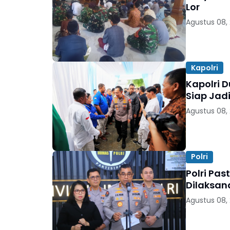
Lor
Agustus 08,
Kapolri
Kapolri 
Siap Jad
Agustus 08,
Polri
Polri Pas
Dilaksan
Agustus 08,