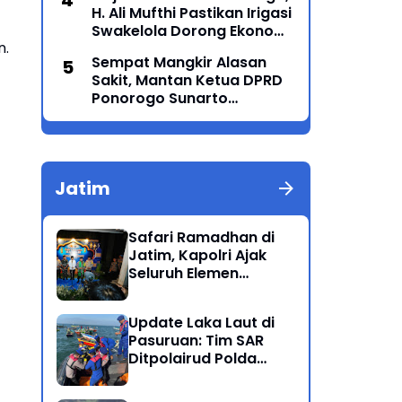
H. Ali Mufthi Pastikan Irigasi
Generasi Menyatu dalam
Swakelola Dorong Ekonomi
Budaya
n.
Petani
Sempat Mangkir Alasan
Sakit, Mantan Ketua DPRD
Ponorogo Sunarto
Akhirnya Penuhi Panggilan
Kejaksaan
Jatim
Safari Ramadhan di
Jatim, Kapolri Ajak
Seluruh Elemen
Bersatu Jaga
Kamtibmas-Dukung
Update Laka Laut di
Program Presiden
Pasuruan: Tim SAR
Ditpolairud Polda
Jatim Kembali
Berhasil Evakuasi 2