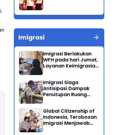
,
an
Imigrasi
Imigrasi Berlakukan
WFH pada hari Jumat,
Layanan Keimigrasian
Tetap Beroperasi
Normal
Imigrasi Siaga
Antisipasi Dampak
Penutupan Ruang
Udara Timur Tengah
Global Citizenship of
Indonesia, Terobosan
Imigrasi Menjawab
Kewarganegaraan