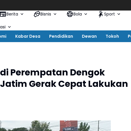
Berita
Bisnis
Bola
Sport
asi
omi
Kabar Desa
Pendidikan
Dewan
Tokoh
P
g di Perempatan Dengok
n Jatim Gerak Cepat Lakukan