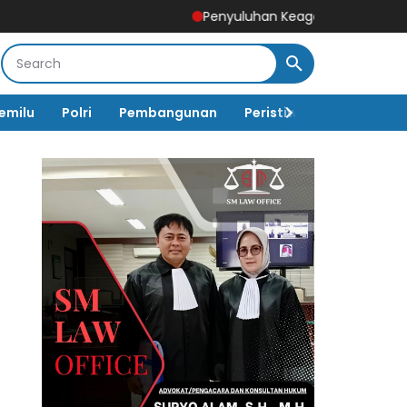
Penyuluhan Keagamaan Sasaran Non Fisik TM
emilu
Polri
Pembangunan
Peristiwa
Pemerinta