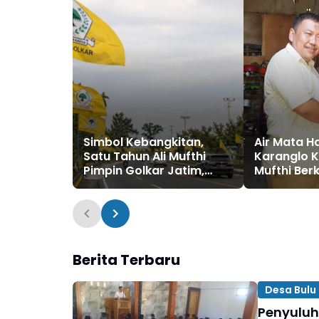
Simbol Kebangkitan,
Air Mata Ha
Satu Tahun Ali Mufthi
Karanglo Ki
Pimpin Golkar Jatim,
Mufthi Ber
Ribuan Bendera Berkibar
Keluarga M
hingga Pelosok Pantura
Berita Terbaru
Desa Bulu 
Penyuluh