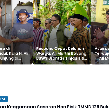
ru di
Respons Cepat Keluhan
Aspira
dul: Kala H. Ali
Warga, Ali Mufthi Boyong
Terwuj
kunjung di
BBWS Brantas Tinjau Titik
H. Ali 
istono
Banjir di Trenggalek
Wonoda
Rp7 Mil
Lor
an Keagamaan Sasaran Non Fisik TMMD 129 Bul