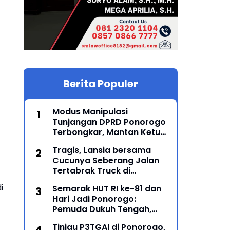
Berita Populer
Modus Manipulasi
Tunjangan DPRD Ponorogo
Terbongkar, Mantan Ketua
DPRD Sunarto Resmi
Tragis, Lansia bersama
Ditahan Kejari
Cucunya Seberang Jalan
Tertabrak Truck di
Sampung, Ponorogo, 2
i
Semarak HUT RI ke-81 dan
Meninggal
Hari Jadi Ponorogo:
Pemuda Dukuh Tengah,
Karanglo Kidul Gelar Seni
Tinjau P3TGAI di Ponorogo,
Gajah-Gajahan, Lintas