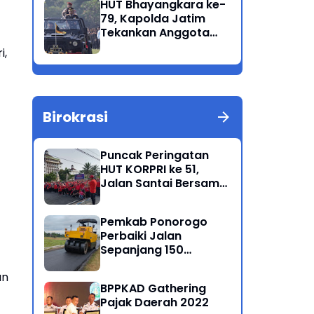
HUT Bhayangkara ke-
Korban Meninggal di
79, Kapolda Jatim
Perairan Lekok
Tekankan Anggota
Jaga Marwah dan
i,
Profesional Polri
Birokrasi
Puncak Peringatan
HUT KORPRI ke 51,
Jalan Santai Bersama
Kang Bupati Sugiri
Sancoko
Pemkab Ponorogo
Perbaiki Jalan
Sepanjang 150
Kilometer
an
BPPKAD Gathering
Pajak Daerah 2022