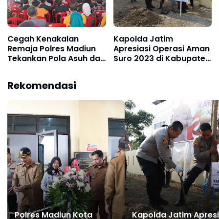
Cegah Kenakalan
Kapolda Jatim
Remaja Polres Madiun
Apresiasi Operasi Aman
Tekankan Pola Asuh dan
Suro 2023 di Kabupaten
Keteladanan Orang Tua
dan Kota Madiun
yang Positif
Kondusif
Rekomendasi
Polres Madiun Kota
Kapolda Jatim Apresi