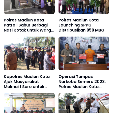
Polres Madiun Kota
Polres Madiun Kota
Patroli Sahur Berbagi
Launching SPPG
Nasi Kotak untuk Warga
Distribusikan 858 MBG
di Bulan Ramadhan
Kapolres Madiun Kota
Operasi Tumpas
Ajak Masyarakat
Narkoba Semeru 2023,
Maknai 1 Suro untuk
Polres Madiun Kota
Refleksi Diri Perkuat
Amankan Tersangka
Kerukunan
Pengedar Sabu