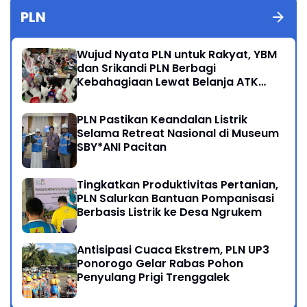
PLN
Wujud Nyata PLN untuk Rakyat, YBM
dan Srikandi PLN Berbagi
Kebahagiaan Lewat Belanja ATK
Bersama Anak Dhuafa
PLN Pastikan Keandalan Listrik
Selama Retreat Nasional di Museum
SBY*ANI Pacitan
Tingkatkan Produktivitas Pertanian,
PLN Salurkan Bantuan Pompanisasi
Berbasis Listrik ke Desa Ngrukem
Antisipasi Cuaca Ekstrem, PLN UP3
Ponorogo Gelar Rabas Pohon
Penyulang Prigi Trenggalek