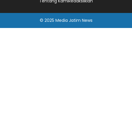
Tentang Kami
Redaksi
Iklan
© 2025
Media Jatim
News