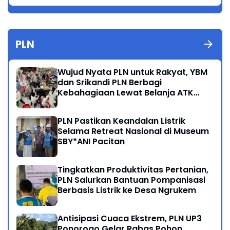
PLN
Wujud Nyata PLN untuk Rakyat, YBM
dan Srikandi PLN Berbagi
Kebahagiaan Lewat Belanja ATK
Bersama Anak Dhuafa
PLN Pastikan Keandalan Listrik
Selama Retreat Nasional di Museum
SBY*ANI Pacitan
Tingkatkan Produktivitas Pertanian,
PLN Salurkan Bantuan Pompanisasi
Berbasis Listrik ke Desa Ngrukem
Antisipasi Cuaca Ekstrem, PLN UP3
Ponorogo Gelar Rabas Pohon