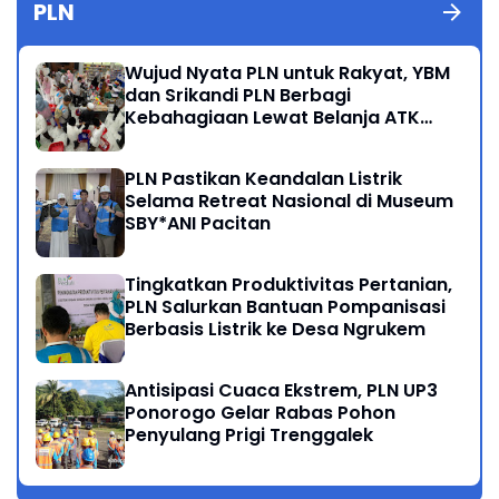
PLN
Wujud Nyata PLN untuk Rakyat, YBM
dan Srikandi PLN Berbagi
Kebahagiaan Lewat Belanja ATK
Bersama Anak Dhuafa
PLN Pastikan Keandalan Listrik
Selama Retreat Nasional di Museum
SBY*ANI Pacitan
Tingkatkan Produktivitas Pertanian,
PLN Salurkan Bantuan Pompanisasi
Berbasis Listrik ke Desa Ngrukem
Antisipasi Cuaca Ekstrem, PLN UP3
Ponorogo Gelar Rabas Pohon
Penyulang Prigi Trenggalek