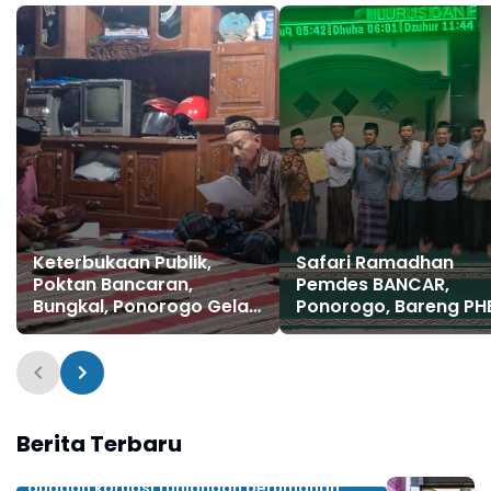
Keterbukaan Publik,
Safari Ramadhan
Poktan Bancaran,
Pemdes BANCAR,
Bungkal, Ponorogo Gelar
Ponorogo, Bareng PH
RAT
Sambangi Jamaah
Masjid Hidayatullah
Berita Terbaru
dugaan korupsi tunjangan perumahan