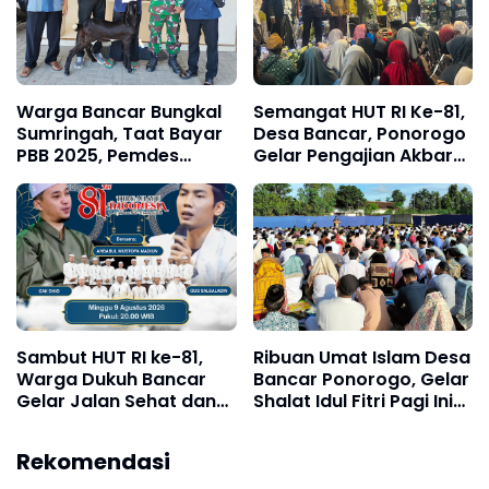
Warga Bancar Bungkal
Semangat HUT RI Ke-81,
Sumringah, Taat Bayar
Desa Bancar, Ponorogo
PBB 2025, Pemdes
Gelar Pengajian Akbar
Guyur Hadiah Alat
dan Bersholawat
Dapur hingga Pertanian
Sambut HUT RI ke-81,
Ribuan Umat Islam Desa
Warga Dukuh Bancar
Bancar Ponorogo, Gelar
Gelar Jalan Sehat dan
Shalat Idul Fitri Pagi Ini
Pengajian Akbar
Bersholawat
Rekomendasi