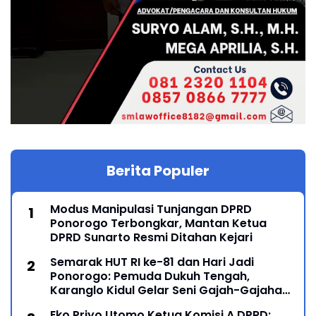
Berita Populer
Modus Manipulasi Tunjangan DPRD
Ponorogo Terbongkar, Mantan Ketua
DPRD Sunarto Resmi Ditahan Kejari
Semarak HUT RI ke-81 dan Hari Jadi
Ponorogo: Pemuda Dukuh Tengah,
Karanglo Kidul Gelar Seni Gajah-Gajahan,
Lintas Generasi Menyatu dalam Budaya
Eko Priyo Utomo Ketua Komisi A DPRD: