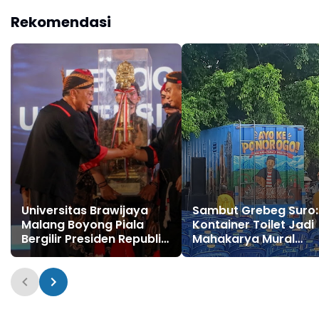
Dikosumsi
Rekomendasi
Universitas Brawijaya
Sambut Grebeg Suro:
Malang Boyong Piala
Kontainer Toilet Jadi
Bergilir Presiden Republik
Mahakarya Mural
Indonesia Dalam FNRP
Sejarah Ponorogo &
XXX Grebeg Suro 2025
Darurat Sampah