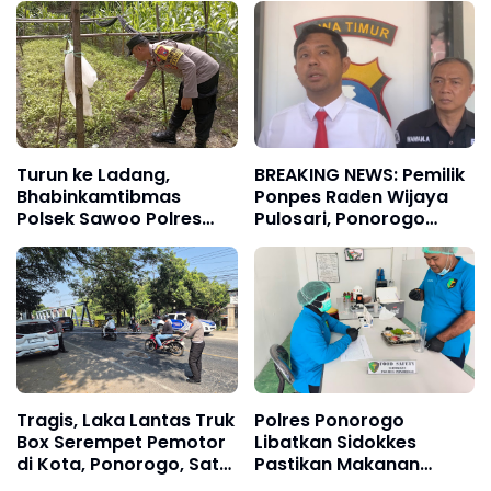
Motor Beat di Siman,
dan Amankan 5 Motor
Ponorogo
Curian
Turun ke Ladang,
BREAKING NEWS: Pemilik
Bhabinkamtibmas
Ponpes Raden Wijaya
Polsek Sawoo Polres
Pulosari, Ponorogo
Ponorogo Dampingi
Resmi Tersangka Kasus
Petani Cek Tanaman
Asusila terhadap 11
Kacang di Grogol
Santri
Sawoo
Tragis, Laka Lantas Truk
Polres Ponorogo
Box Serempet Pemotor
Libatkan Sidokkes
di Kota, Ponorogo, Satu
Pastikan Makanan
Orang Meninggal Dunia
Program MBG Aman