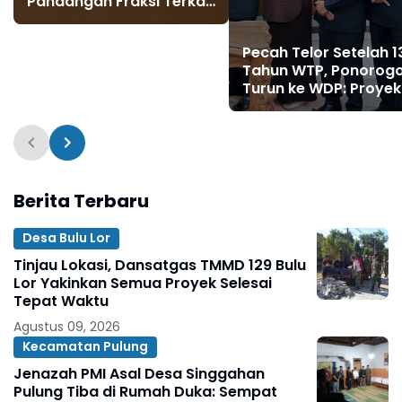
Pandangan Fraksi Terkait
LPJ APBD 2025 dan
Bahas Realitas Fiskal
Pecah Telor Setelah 1
Tahun WTP, Ponorog
Turun ke WDP: Proyek
Monumen Reog dan
Jalan Rp3,1 M Jadi
Sorotan Tajam
Berita Terbaru
Desa Bulu Lor
Tinjau Lokasi, Dansatgas TMMD 129 Bulu
Lor Yakinkan Semua Proyek Selesai
Tepat Waktu
Agustus 09, 2026
Kecamatan Pulung
Jenazah PMI Asal Desa Singgahan
Pulung Tiba di Rumah Duka: Sempat