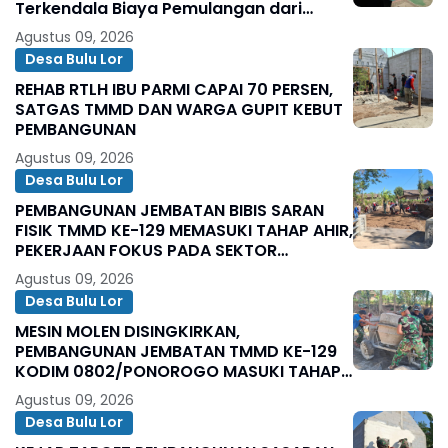
Terkendala Biaya Pemulangan dari
Majikan
Agustus 09, 2026
Desa Bulu Lor
REHAB RTLH IBU PARMI CAPAI 70 PERSEN,
SATGAS TMMD DAN WARGA GUPIT KEBUT
PEMBANGUNAN
Agustus 09, 2026
Desa Bulu Lor
PEMBANGUNAN JEMBATAN BIBIS SARAN
FISIK TMMD KE-129 MEMASUKI TAHAP AHIR,
PEKERJAAN FOKUS PADA SEKTOR
PENDUKUNG JEMBATAN
Agustus 09, 2026
Desa Bulu Lor
MESIN MOLEN DISINGKIRKAN,
PEMBANGUNAN JEMBATAN TMMD KE-129
KODIM 0802/PONOROGO MASUKI TAHAP
AHIR
Agustus 09, 2026
Desa Bulu Lor