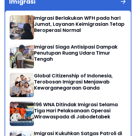
Imigrasi
Imigrasi Berlakukan WFH pada hari
Jumat, Layanan Keimigrasian Tetap
Beroperasi Normal
Imigrasi Siaga Antisipasi Dampak
Penutupan Ruang Udara Timur
Tengah
Global Citizenship of Indonesia,
Terobosan Imigrasi Menjawab
Kewarganegaraan Ganda
196 WNA Ditindak Imigrasi Selama
Tiga Hari Pelaksanaan Operasi
Wirawaspada di Jabodetabek
Imigrasi Kukuhkan Satgas Patroli di