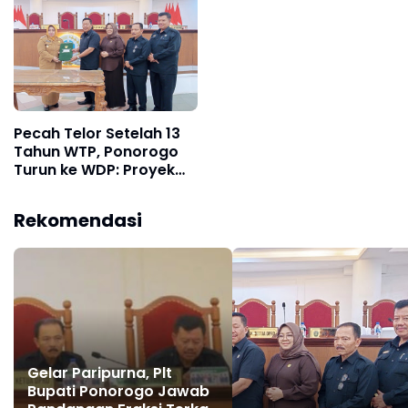
Fiskal
Penandatanganan
Kesepakatan Bupati
dan DPRD, Perubahan
Kedua atas Program
Pembentukan Perda
2026
Pecah Telor Setelah 13
Tahun WTP, Ponorogo
Turun ke WDP: Proyek
Monumen Reog dan
Jalan Rp3,1 M Jadi
Rekomendasi
Sorotan Tajam
Gelar Paripurna, Plt
Bupati Ponorogo Jawab