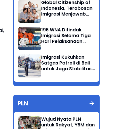
Global Citizenship of
Indonesia, Terobosan
Imigrasi Menjawab
Kewarganegaraan
Ganda
196 WNA Ditindak
l,
Imigrasi Selama Tiga
Hari Pelaksanaan
Operasi Wirawaspada
di Jabodetabek
Imigrasi Kukuhkan
Satgas Patroli di Bali
untuk Jaga Stabilitas
dan Keamanan
Wilayah
PLN
Wujud Nyata PLN
untuk Rakyat, YBM dan