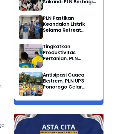
Srikandi PLN Berbagi
Kebahagiaan Lewat
Belanja ATK Bersama
PLN Pastikan
Anak Dhuafa
Keandalan Listrik
Selama Retreat
Nasional di Museum
SBY*ANI Pacitan
Tingkatkan
Produktivitas
Pertanian, PLN
Salurkan Bantuan
Pompanisasi Berbasis
Antisipasi Cuaca
Listrik ke Desa
Ekstrem, PLN UP3
Ngrukem
n
Ponorogo Gelar
Rabas Pohon
Penyulang Prigi
Trenggalek
ga