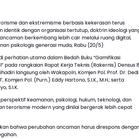
orisme dan ekstremisme berbasis kekerasan terus
dentik dengan organisasi tertutup, doktrin ideologi yan
 ancaman berkembang lebih cair melalui ruang digital,
anan psikologis generasi muda, Rabu (20/5)
 perhatian utama dalam Bedah Buku “Gamifikasi
l” pada rangkaian Rapat Kerja Teknis (Rakernis) Densus 
hadiri langsung oleh Wakapolri, Komjen Pol. Prof. Dr. Dedi
T, Komjen Pol. (Purn.) Eddy Hartono, S.I.K., M.H.; serta
o, S.I.K.
erspektif keamanan, psikologi, hukum, teknologi, dan
terorisme modern yang dinilai bergerak lebih cepat
kan bahwa perubahan ancaman harus direspons denga
egahan.