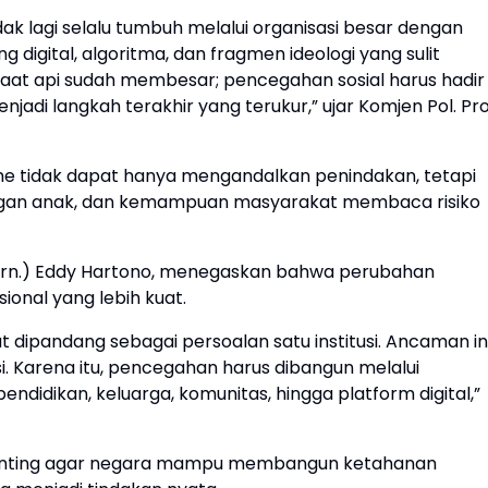
k lagi selalu tumbuh melalui organisasi besar dengan
g digital, algoritma, dan fragmen ideologi yang sulit
 saat api sudah membesar; pencegahan sosial harus hadir
adi langkah terakhir yang terukur,” ujar Komjen Pol. Pro
sme tidak dapat hanya mengandalkan penindakan, tetapi
ndungan anak, dan kemampuan masyarakat membaca risiko
(Purn.) Eddy Hartono, menegaskan bahwa perubahan
onal yang lebih kuat.
t dipandang sebagai persoalan satu institusi. Ancaman in
rasi. Karena itu, pencegahan harus dibangun melalui
ndidikan, keluarga, komunitas, hingga platform digital,”
 penting agar negara mampu membangun ketahanan