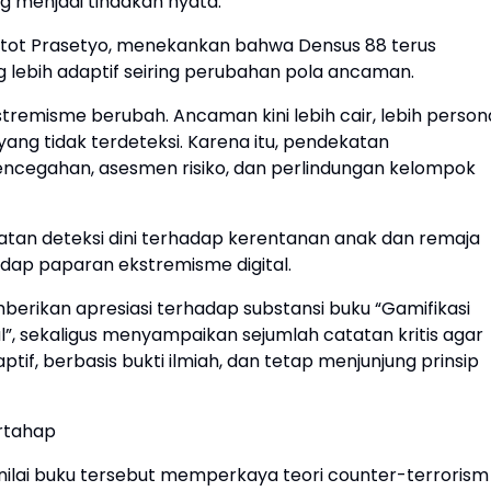
menjadi tindakan nyata.
l. Sentot Prasetyo, menekankan bahwa Densus 88 terus
lebih adaptif seiring perubahan pola ancaman.
remisme berubah. Ancaman kini lebih cair, lebih persona
 yang tidak terdeteksi. Karena itu, pendekatan
ncegahan, asesmen risiko, dan perlindungan kelompok
tan deteksi dini terhadap kerentanan anak dan remaja
dap paparan ekstremisme digital.
erikan apresiasi terhadap substansi buku “Gamifikasi
l”, sekaligus menyampaikan sejumlah catatan kritis agar
if, berbasis bukti ilmiah, dan tetap menjunjung prinsip
ertahap
menilai buku tersebut memperkaya teori counter-terrorism