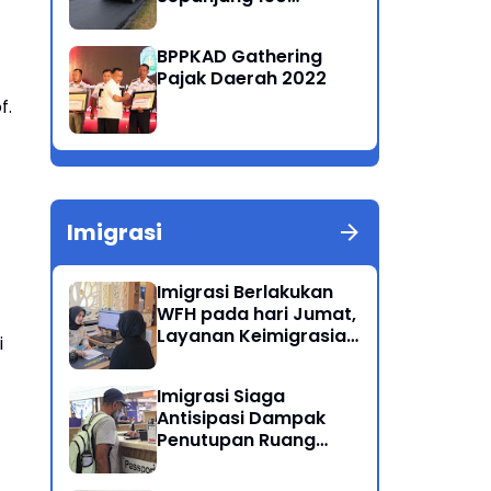
Kilometer
BPPKAD Gathering
Pajak Daerah 2022
f.
Imigrasi
Imigrasi Berlakukan
WFH pada hari Jumat,
Layanan Keimigrasian
i
Tetap Beroperasi
Normal
Imigrasi Siaga
Antisipasi Dampak
Penutupan Ruang
Udara Timur Tengah