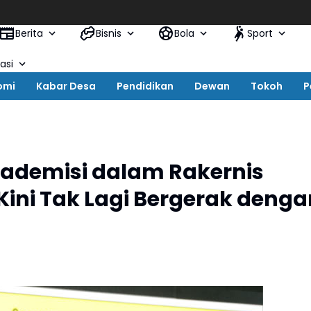
Berita
Bisnis
Bola
Sport
asi
omi
Kabar Desa
Pendidikan
Dewan
Tokoh
P
Akademisi dalam Rakernis
Kini Tak Lagi Bergerak denga