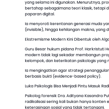
yang selama ini digunakan. Menurutnya, proses
bertahap sebagaimana teori klasik, tetapi
paparan digital.
Ia menyoroti kerentanan generasi muda yang
(invisible), hingga kehilangan makna, yang 
Ekstremisme Modern Kini Dibentuk oleh Algor
Guru Besar hukum pidana Prof. Harkristuti Ha
modern tidak lagi sekadar membangun prop
kelompok, dan keterikatan psikologis yang m
Ia mengingatkan agar strategi penanggulan
berbasis bukti (evidence-based policy).
Luka Psikologis Bisa Menjadi Pintu Masuk Radi
Psikolog forensik Dra. Adityana Kasandra 
radikalisasi sering kali bukan hanya konten 
keterasingan sosial yang tidak tertangani.