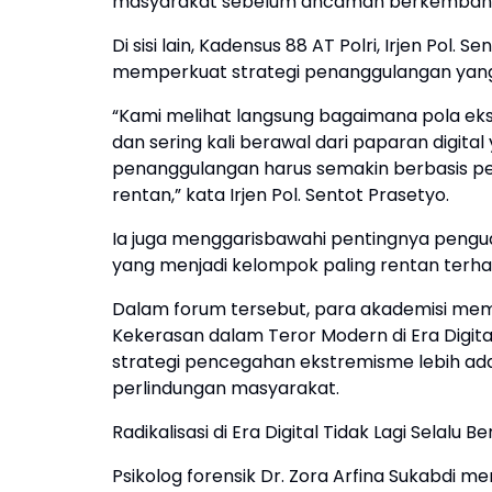
masyarakat sebelum ancaman berkembang 
Di sisi lain, Kadensus 88 AT Polri, Irjen Po
memperkuat strategi penanggulangan yang 
“Kami melihat langsung bagaimana pola ekst
dan sering kali berawal dari paparan digital
penanggulangan harus semakin berbasis pe
rentan,” kata Irjen Pol. Sentot Prasetyo.
Ia juga menggarisbawahi pentingnya pengua
yang menjadi kelompok paling rentan terha
Dalam forum tersebut, para akademisi memb
Kekerasan dalam Teror Modern di Era Digita
strategi pencegahan ekstremisme lebih adapt
perlindungan masyarakat.
Radikalisasi di Era Digital Tidak Lagi Selalu B
Psikolog forensik Dr. Zora Arfina Sukabdi 