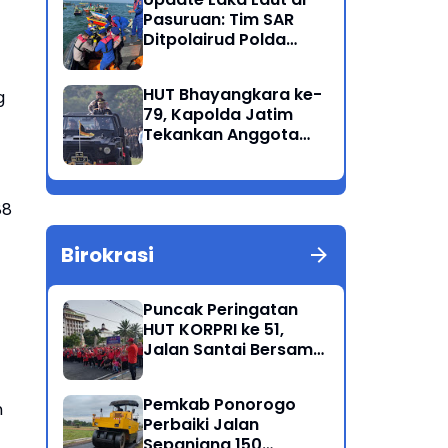
Program Presiden
Pasuruan: Tim SAR
Ditpolairud Polda
Jatim Kembali
Berhasil Evakuasi 2
HUT Bhayangkara ke-
g
Korban Meninggal di
79, Kapolda Jatim
Perairan Lekok
Tekankan Anggota
Jaga Marwah dan
Profesional Polri
88
Birokrasi
Puncak Peringatan
HUT KORPRI ke 51,
Jalan Santai Bersama
Kang Bupati Sugiri
Sancoko
Pemkab Ponorogo
n
Perbaiki Jalan
Sepanjang 150