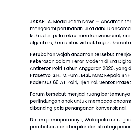
JAKARTA, Media Jatim News — Ancaman ter
mengalami perubahan. Jika dahulu ancaman i
kaku, dan pola rekrutmen konvensional, kini
algoritma, komunitas virtual, hingga kerent
Perubahan wajah ancaman tersebut menjadi
Kekerasan dalam Teror Modern di Era Digita
Antiteror Polri Tahun Anggaran 2026, yang di
Prasetyo, S.H., M.Hum., M.Si., M.M.; Kepala BNP
Kadensus 88 AT Polri, Irjen Pol. Sentot Prasety
Forum tersebut menjadi ruang bertemunya p
perlindungan anak untuk membaca ancaman 
dibanding pola penanganan konvensional.
Dalam pemaparannya, Wakapolri menegas
perubahan cara berpikir dan strategi penc