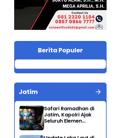
Berita Populer
Jatim
Safari Ramadhan di
Jatim, Kapolri Ajak
Seluruh Elemen
Bersatu Jaga
Kamtibmas-Dukung
Update Laka Laut di