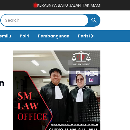
KERASNYA BAHU JALAN TAK MAMPU DITEMBUS, SATGAS T
emilu
Polri
Pembangunan
Peristiwa
Pemerinta
n