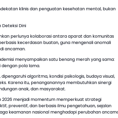
ndekatan klinis dan penguatan kesehatan mental, bukan
 Deteksi Dini
ankan perlunya kolaborasi antara aparat dan komunitas
 berbasis kecerdasan buatan, guna mengenali anomali
adi ancaman.
 akademisi menyampaikan satu benang merah yang sama:
i dengan pola lama.
dipengaruhi algoritma, kondisi psikologis, budaya visual,
leks. Karena itu, penanganannya membutuhkan sinergi
rlindungan anak, dan masyarakat.
ran 2026 menjadi momentum memperkuat strategi
if, preventif, dan berbasis ilmu pengetahuan, sejalan
enjaga keamanan nasional menghadapi perubahan ancam