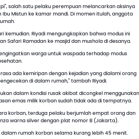
rapi", salah satu pelaku perempuan melancarkan aksinya
Ibu Mistun ke kamar mandi. Di momen itulah, anggota
rumah.
hari kemudian. Riyadi mengungkapkan bahwa modus ini
tan Safari Ramadan ke masjid dan mushola di desanya.
i mengingatkan warga untuk waspada terhadap modus
esehatan.
asa ada kemiripan dengan kejadian yang dialami orang
engecekan di dalam rumah," tambah Riyadi.
emukan dalam kondisi rusak akibat dicongkel menggunaka
asan emas milik korban sudah tidak ada di tempatnya.
ra korban, terduga pelaku berjumlah empat orang dan
a warna silver dengan plat nomor B (Jakarta).
di dalam rumah korban selama kurang lebih 45 menit.