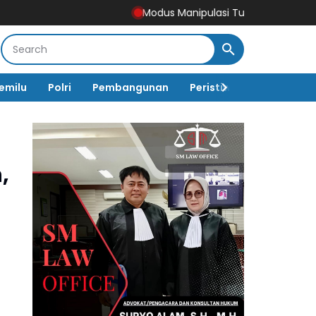
Modus Manipulasi Tunjangan DPRD Ponorogo Te
emilu
Polri
Pembangunan
Peristiwa
Pemerinta
,