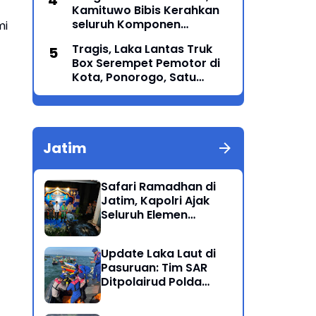
Kamituwo Bibis Kerahkan
Generasi Menyatu dalam
seluruh Komponen
mi
Budaya
Termasuk PSHT & PSHW
Tragis, Laka Lantas Truk
Rayon Bulu Lor
Box Serempet Pemotor di
Kota, Ponorogo, Satu
Orang Meninggal Dunia
Jatim
Safari Ramadhan di
Jatim, Kapolri Ajak
Seluruh Elemen
Bersatu Jaga
Kamtibmas-Dukung
Update Laka Laut di
Program Presiden
Pasuruan: Tim SAR
Ditpolairud Polda
Jatim Kembali
Berhasil Evakuasi 2