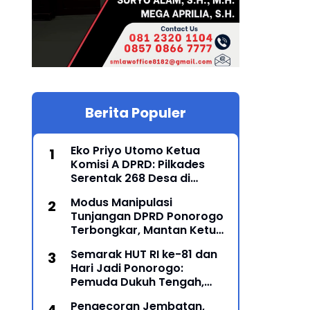
Berita Populer
Eko Priyo Utomo Ketua
Komisi A DPRD: Pilkades
Serentak 268 Desa di
Ponorogo Dijadwalkan 25
Modus Manipulasi
Mei 2027
Tunjangan DPRD Ponorogo
Terbongkar, Mantan Ketua
DPRD Sunarto Resmi
Semarak HUT RI ke-81 dan
Ditahan Kejari
Hari Jadi Ponorogo:
Pemuda Dukuh Tengah,
Karanglo Kidul Gelar Seni
Pengecoran Jembatan,
Gajah-Gajahan, Lintas