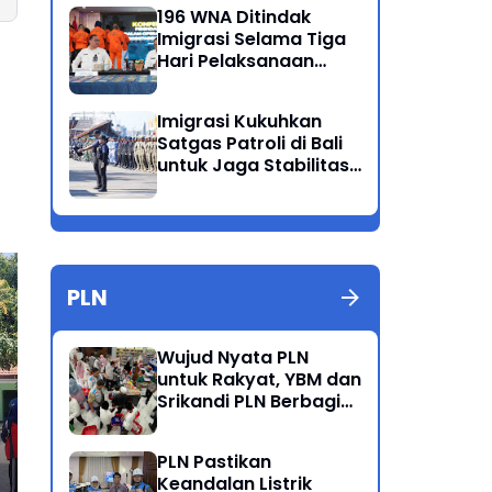
Ganda
196 WNA Ditindak
Imigrasi Selama Tiga
Hari Pelaksanaan
Operasi Wirawaspada
di Jabodetabek
Imigrasi Kukuhkan
Satgas Patroli di Bali
untuk Jaga Stabilitas
dan Keamanan
Wilayah
PLN
Jaga Soliditas Kapolsek
Pol
Wujud Nyata PLN
Sukorejo Beri Arahan
Tas
untuk Rakyat, YBM dan
Anggota
Bh
Srikandi PLN Berbagi
Kebahagiaan Lewat
Belanja ATK Bersama
PLN Pastikan
Anak Dhuafa
Keandalan Listrik