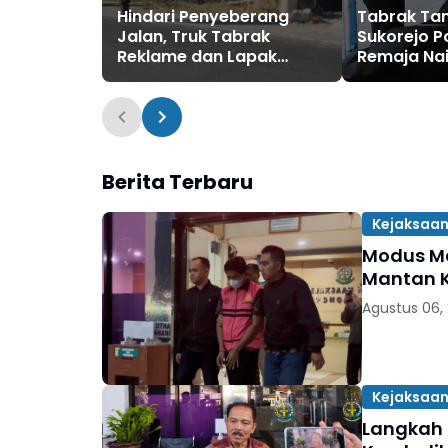
Hindari Penyeberang
Tabrak Tam
Jalan, Truk Tabrak
Sukorejo P
Reklame dan Lapak
Remaja Na
Gorengan di Sukorejo
Terpelanti
Ponorogo
Berita Terbaru
Kejaksaan
Modus Ma
Mantan K
Agustus 06,
Kejaksaan
Langkah 