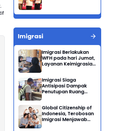
.
if
Imigrasi
Imigrasi Berlakukan
WFH pada hari Jumat,
Layanan Keimigrasian
Tetap Beroperasi
Normal
Imigrasi Siaga
Antisipasi Dampak
Penutupan Ruang
Udara Timur Tengah
Global Citizenship of
Indonesia, Terobosan
Imigrasi Menjawab
Kewarganegaraan