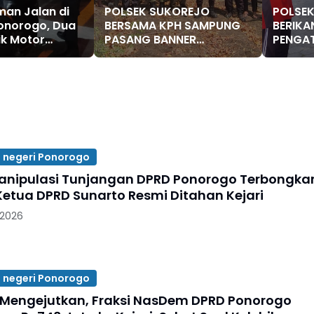
an Jalan di
POLSEK SUKOREJO
POLSE
onorogo, Dua
BERSAMA KPH SAMPUNG
BERIKA
ik Motor
PASANG BANNER
PENGAT
ng
LARANGAN BAKAR HUTAN
KEPADA
DAN LAHAN
SUKOR
 negeri Ponorogo
nipulasi Tunjangan DPRD Ponorogo Terbongkar
etua DPRD Sunarto Resmi Ditahan Kejari
 2026
 negeri Ponorogo
Mengejutkan, Fraksi NasDem DPRD Ponorogo