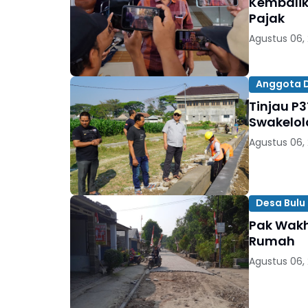
Kembalik
Pajak
Agustus 06,
Anggota DP
Tinjau P3
Swakelol
Agustus 06,
Desa Bulu 
Pak Wakh
Rumah
Agustus 06,