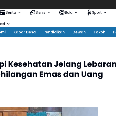
Berita
Bisnis
Bola
Sport
asi
omi
Kabar Desa
Pendidikan
Dewan
Tokoh
P
i Kesehatan Jelang Lebaran
Kehilangan Emas dan Uang