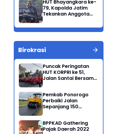
HUT Bhayangkara ke-
Korban Meninggal di
79, Kapolda Jatim
Perairan Lekok
Tekankan Anggota
Jaga Marwah dan
Profesional Polri
Birokrasi
Puncak Peringatan
HUT KORPRI ke 51,
Jalan Santai Bersama
Kang Bupati Sugiri
n
Sancoko
Pemkab Ponorogo
Perbaiki Jalan
Sepanjang 150
Kilometer
BPPKAD Gathering
Pajak Daerah 2022