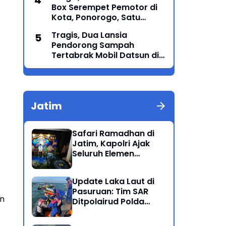
Box Serempet Pemotor di
Kota, Ponorogo, Satu
Orang Meninggal Dunia
Tragis, Dua Lansia
Pendorong Sampah
Tertabrak Mobil Datsun di
Ponorogo: Satu Meninggal
Dunia, Satu Luka-Luka
Jatim
Safari Ramadhan di
Jatim, Kapolri Ajak
Seluruh Elemen
Bersatu Jaga
.
Kamtibmas-Dukung
Update Laka Laut di
Program Presiden
Pasuruan: Tim SAR
an
Ditpolairud Polda
Jatim Kembali
Berhasil Evakuasi 2