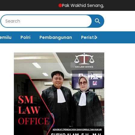
Pak Wakhid Senang, Paving Jalan Sudah Sam
emilu
Polri
Pembangunan
Peristiwa
Pemerinta