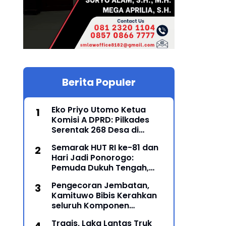
Berita Populer
Eko Priyo Utomo Ketua
Komisi A DPRD: Pilkades
Serentak 268 Desa di
Ponorogo Dijadwalkan 25
Semarak HUT RI ke-81 dan
Mei 2027
Hari Jadi Ponorogo:
Pemuda Dukuh Tengah,
Karanglo Kidul Gelar Seni
Pengecoran Jembatan,
Gajah-Gajahan, Lintas
Kamituwo Bibis Kerahkan
Generasi Menyatu dalam
seluruh Komponen
Budaya
Termasuk PSHT & PSHW
Tragis, Laka Lantas Truk
Rayon Bulu Lor