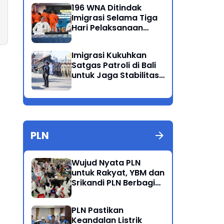
Ganda
196 WNA Ditindak
Imigrasi Selama Tiga
Hari Pelaksanaan
Operasi Wirawaspada
di Jabodetabek
Imigrasi Kukuhkan
Satgas Patroli di Bali
untuk Jaga Stabilitas
dan Keamanan
Wilayah
PLN
Wujud Nyata PLN
untuk Rakyat, YBM dan
Srikandi PLN Berbagi
Kebahagiaan Lewat
Belanja ATK Bersama
PLN Pastikan
Anak Dhuafa
Keandalan Listrik