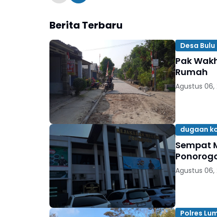
Berita Terbaru
Desa Bulu 
Pak Wakh
Rumah
Agustus 06,
dugaan ko
Sempat M
Ponorogo
Agustus 06,
Polres Lu