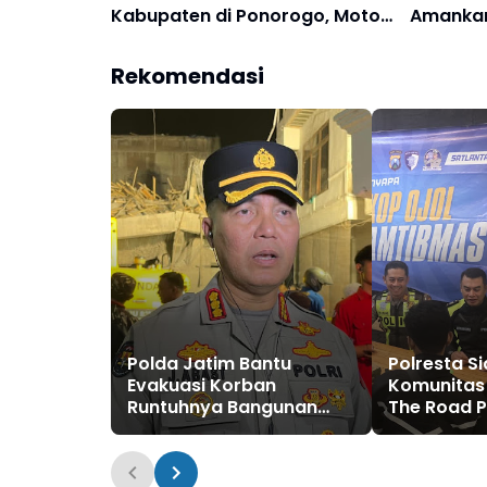
Kabupaten di Ponorogo, Motor
Amankan 
Hasil Curian Dijual via Medsos
Curanm
Rekomendasi
Polda Jatim Bantu
Polresta S
Evakuasi Korban
Komunitas 
Runtuhnya Bangunan
The Road P
Pesantren di Sidoarjo
Sinergitas
Kamtibma