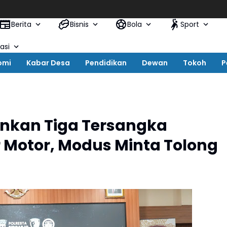
Berita
Bisnis
Bola
Sport
asi
omi
Kabar Desa
Pendidikan
Dewan
Tokoh
P
ankan Tiga Tersangka
Motor, Modus Minta Tolong