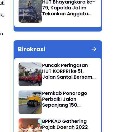
HUT Bhayangkara ke-
t.
Korban Meninggal di
79, Kapolda Jatim
Perairan Lekok
Tekankan Anggota
k,
Jaga Marwah dan
Profesional Polri
an
Birokrasi
Puncak Peringatan
HUT KORPRI ke 51,
Jalan Santai Bersama
Kang Bupati Sugiri
Sancoko
Pemkab Ponorogo
Perbaiki Jalan
Sepanjang 150
Kilometer
BPPKAD Gathering
Pajak Daerah 2022