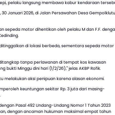
 sepi, pelaku langsung membawa kabur kendaraan tersebu
, 30 Januari 2026, di Jalan Persawahan Desa Gempolklutu
n sepeda motor dihentikan oleh pelaku M dan F.F. deng
Kedinding.
ditinggalkan di lokasi berbeda, sementara sepeda motor
ya ditangkap tanpa perlawanan di tempat kos kawasan
ukti Minggu dini hari (1/2/26)," jelas AKBP Rofik.
ku melakukan aksi penipuan karena alasan ekonomi.
emperoleh keuntungan sekitar Rp. 3 juta dari masing-
.
t dengan Pasal 492 Undang-Undang Nomor 1 Tahun 2023
puan, dengan ancaman hukuman maksimal empat tahun