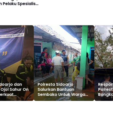
Pelaku Spesialis
or
idoarjo dan
Polresta Sidoarjo
Respon
Ojol Sahur On
Salurkan Bantuan
Polrest
erkuat
Sembako Untuk Warga
Bongka
 untuk
Terdampak Banjir di
Ayam d
s
Dusun Dodokan