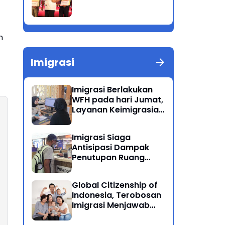
n
Imigrasi
Imigrasi Berlakukan
WFH pada hari Jumat,
Layanan Keimigrasian
Tetap Beroperasi
Normal
Imigrasi Siaga
Antisipasi Dampak
Penutupan Ruang
Udara Timur Tengah
Global Citizenship of
Indonesia, Terobosan
Imigrasi Menjawab
Kewarganegaraan