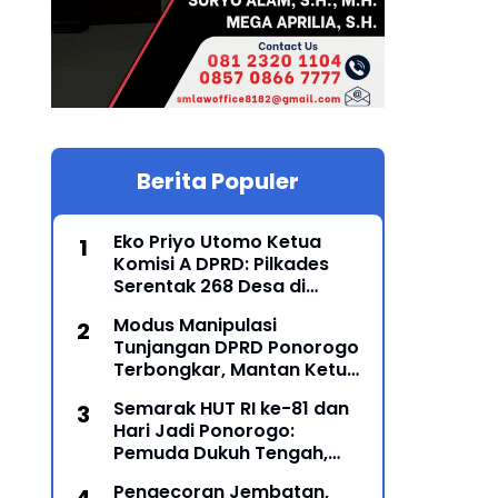
Berita Populer
Eko Priyo Utomo Ketua
Komisi A DPRD: Pilkades
Serentak 268 Desa di
Ponorogo Dijadwalkan 25
Modus Manipulasi
Mei 2027
Tunjangan DPRD Ponorogo
Terbongkar, Mantan Ketua
DPRD Sunarto Resmi
Semarak HUT RI ke-81 dan
Ditahan Kejari
Hari Jadi Ponorogo:
Pemuda Dukuh Tengah,
Karanglo Kidul Gelar Seni
Pengecoran Jembatan,
Gajah-Gajahan, Lintas