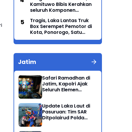
Kamituwo Bibis Kerahkan
Generasi Menyatu dalam
seluruh Komponen
Budaya
Termasuk PSHT & PSHW
Tragis, Laka Lantas Truk
Rayon Bulu Lor
i
Box Serempet Pemotor di
Kota, Ponorogo, Satu
Orang Meninggal Dunia
Jatim
Safari Ramadhan di
Jatim, Kapolri Ajak
Seluruh Elemen
Bersatu Jaga
Kamtibmas-Dukung
Update Laka Laut di
Program Presiden
Pasuruan: Tim SAR
Ditpolairud Polda
Jatim Kembali
Berhasil Evakuasi 2