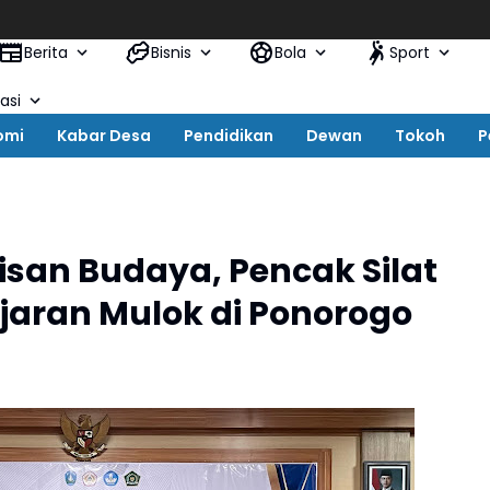
Berita
Bisnis
Bola
Sport
asi
omi
Kabar Desa
Pendidikan
Dewan
Tokoh
P
risan Budaya, Pencak Silat
jaran Mulok di Ponorogo