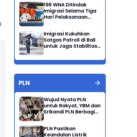
Ganda
196 WNA Ditindak
Imigrasi Selama Tiga
Hari Pelaksanaan
Operasi Wirawaspada
i
di Jabodetabek
Imigrasi Kukuhkan
Satgas Patroli di Bali
untuk Jaga Stabilitas
dan Keamanan
Wilayah
PLN
Wujud Nyata PLN
untuk Rakyat, YBM dan
Srikandi PLN Berbagi
Kebahagiaan Lewat
Belanja ATK Bersama
PLN Pastikan
Anak Dhuafa
Keandalan Listrik