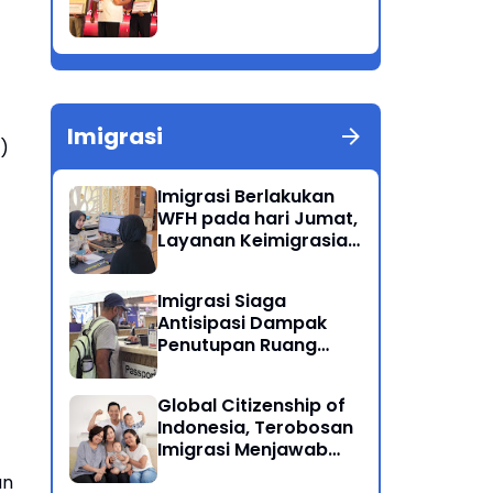
Imigrasi
)
Imigrasi Berlakukan
WFH pada hari Jumat,
Layanan Keimigrasian
Tetap Beroperasi
Normal
Imigrasi Siaga
Antisipasi Dampak
Penutupan Ruang
Udara Timur Tengah
Global Citizenship of
Indonesia, Terobosan
Imigrasi Menjawab
Kewarganegaraan
an