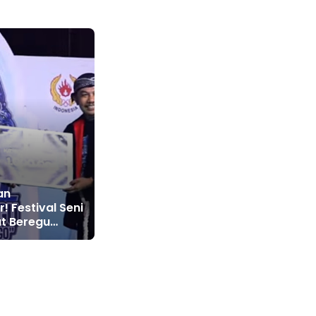
an
! Festival Seni
at Beregu
humi Warok
 2026 Resmi
ta Kediri
ra Umum