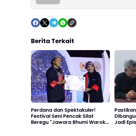
Berita Terkait
Perdana dan Spektakuler!
Pastikan
Festival Seni Pencak Silat
Dibangun
Beregu "Jawara Bhumi Warok
Jadi Epi
Ponorogo" 2026 Resmi Digelar,
Nasional
Kota Kediri Sabet Juara Umum