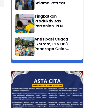
Selama Retreat
Nasional di Museum
SBY*ANI Pacitan
Tingkatkan
Produktivitas
Pertanian, PLN
Salurkan Bantuan
Pompanisasi Berbasis
Antisipasi Cuaca
Listrik ke Desa
Ekstrem, PLN UP3
Ngrukem
Ponorogo Gelar
Rabas Pohon
Penyulang Prigi
Trenggalek