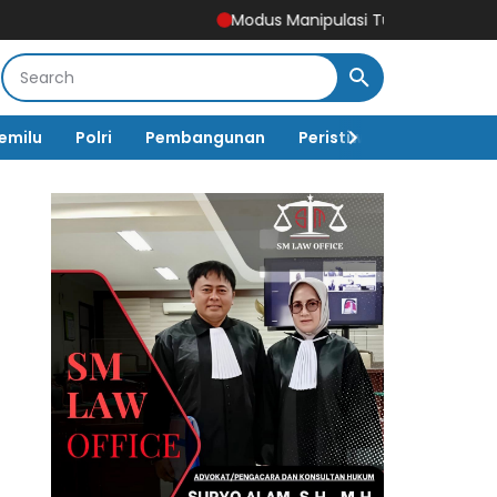
Modus Manipulasi Tunjangan DPRD Ponorogo T
emilu
Polri
Pembangunan
Peristiwa
Pemerinta