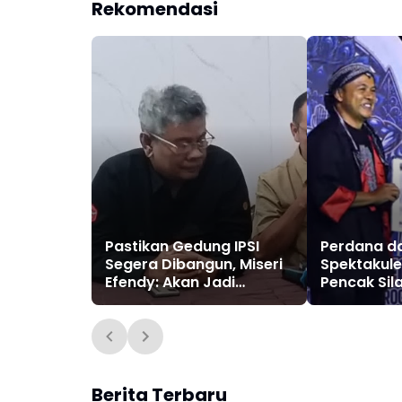
Rekomendasi
Pastikan Gedung IPSI
Perdana d
Segera Dibangun, Miseri
Spektakuler
Efendy: Akan Jadi
Pencak Sil
Episentrum Pencak Silat
"Jawara B
Nasional
Ponorogo"
Digelar, Ko
Sabet Jua
Berita Terbaru