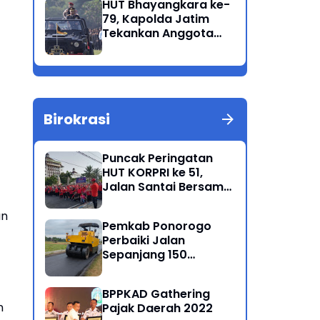
HUT Bhayangkara ke-
Korban Meninggal di
79, Kapolda Jatim
Perairan Lekok
Tekankan Anggota
Jaga Marwah dan
Profesional Polri
Birokrasi
Puncak Peringatan
HUT KORPRI ke 51,
Jalan Santai Bersama
Kang Bupati Sugiri
Sancoko
an
Pemkab Ponorogo
Perbaiki Jalan
Sepanjang 150
Kilometer
BPPKAD Gathering
n
Pajak Daerah 2022