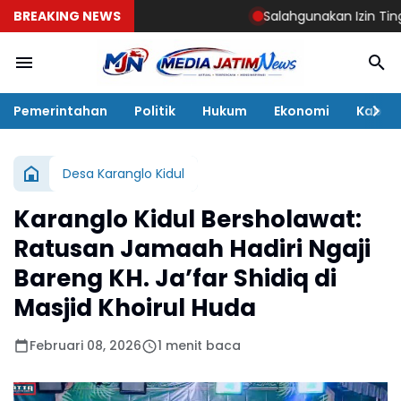
BREAKING NEWS
Salahgunakan Izin Tinggal, Imi
Pemerintahan
Politik
Hukum
Ekonomi
Kabar
Desa Karanglo Kidul
Karanglo Kidul Bersholawat:
Ratusan Jamaah Hadiri Ngaji
Bareng KH. Ja’far Shidiq di
Masjid Khoirul Huda
Februari 08, 2026
1 menit baca