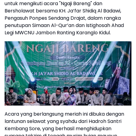
untuk mengikuti acara "Ngaji Bareng" dan
Bersholawat bersama KH. Ja’far Shidiq Al Badawi,
Pengasuh Ponpes Sendang Drajat, dalam rangka
penutupan Simaan Al-Qur’an dan Istighosah Ahad
Legi MWCNU Jambon Ranting Karanglo Kidul.
Acara yang berlangsung meriah ini dibuka dengan
lantunan selawat yang syahdu dari Hadroh Santri
Kembang Sore, yang berhasil menghidupkan
suasana takzim di tengah musim hujan maupun