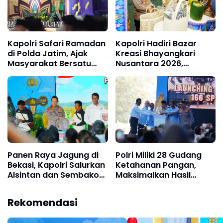
Kapolri Safari Ramadan
Kapolri Hadiri Bazar
di Polda Jatim, Ajak
Kreasi Bhayangkari
Masyarakat Bersatu
Nusantara 2026,
Dukung Program
Perkuat Pemberdayaan
Strategis Pemerintah
UMKM dan Budaya Lokal
Panen Raya Jagung di
Polri Miliki 28 Gudang
Bekasi, Kapolri Salurkan
Ketahanan Pangan,
Alsintan dan Sembako
Maksimalkan Hasil
untuk Kelompok Tani
Panen
dan Masyarakat
Rekomendasi