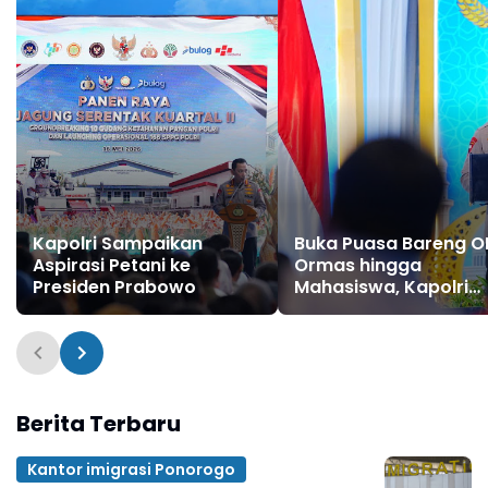
Kapolri Sampaikan
Buka Puasa Bareng O
Aspirasi Petani ke
Ormas hingga
Presiden Prabowo
Mahasiswa, Kapolri
Serukan Jaga
Persatuan-Dukung
Program Pemerintah
Berita Terbaru
Kantor imigrasi Ponorogo