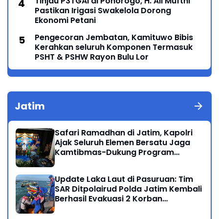
Tinjau P3TGAI di Ponorogo, H. Ali Mufthi
Pastikan Irigasi Swakelola Dorong
Ekonomi Petani
Pengecoran Jembatan, Kamituwo Bibis
Kerahkan seluruh Komponen Termasuk
PSHT & PSHW Rayon Bulu Lor
Jatim
Safari Ramadhan di Jatim, Kapolri
Ajak Seluruh Elemen Bersatu Jaga
Kamtibmas-Dukung Program
Presiden
Update Laka Laut di Pasuruan: Tim
SAR Ditpolairud Polda Jatim Kembali
Berhasil Evakuasi 2 Korban
Meninggal di Perairan Lekok