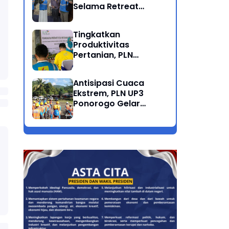
Selama Retreat
Nasional di Museum
SBY*ANI Pacitan
Tingkatkan
Produktivitas
Pertanian, PLN
Salurkan Bantuan
Pompanisasi Berbasis
Antisipasi Cuaca
Listrik ke Desa
Ekstrem, PLN UP3
Ngrukem
Ponorogo Gelar
Rabas Pohon
Penyulang Prigi
Trenggalek