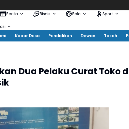
Berita
Bisnis
Bola
Sport
asi
omi
Kabar Desa
Pendidikan
Dewan
Tokoh
P
an Dua Pelaku Curat Toko d
ik