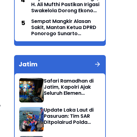
H. Ali Mufthi Pastikan Irigasi
Generasi Menyatu dalam
Swakelola Dorong Ekonomi
Budaya
Petani
Sempat Mangkir Alasan
Sakit, Mantan Ketua DPRD
Ponorogo Sunarto
Akhirnya Penuhi Panggilan
Kejaksaan
Jatim
Safari Ramadhan di
Jatim, Kapolri Ajak
Seluruh Elemen
Bersatu Jaga
o
Kamtibmas-Dukung
Update Laka Laut di
Program Presiden
Pasuruan: Tim SAR
Ditpolairud Polda
Jatim Kembali
Berhasil Evakuasi 2