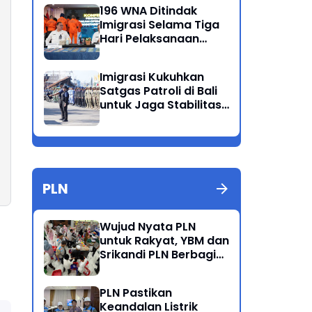
Ganda
196 WNA Ditindak
Imigrasi Selama Tiga
Hari Pelaksanaan
Operasi Wirawaspada
di Jabodetabek
Imigrasi Kukuhkan
Satgas Patroli di Bali
untuk Jaga Stabilitas
dan Keamanan
Wilayah
PLN
Wujud Nyata PLN
untuk Rakyat, YBM dan
Srikandi PLN Berbagi
Kebahagiaan Lewat
Belanja ATK Bersama
PLN Pastikan
Anak Dhuafa
Keandalan Listrik