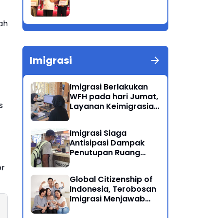
ah
Imigrasi
Imigrasi Berlakukan
WFH pada hari Jumat,
s
Layanan Keimigrasian
Tetap Beroperasi
Normal
Imigrasi Siaga
Antisipasi Dampak
Penutupan Ruang
Udara Timur Tengah
or
Global Citizenship of
Indonesia, Terobosan
Imigrasi Menjawab
Kewarganegaraan