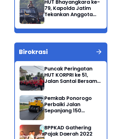
HUT Bhayangkara ke-
Korban Meninggal di
79, Kapolda Jatim
Perairan Lekok
Tekankan Anggota
Jaga Marwah dan
Profesional Polri
Birokrasi
Puncak Peringatan
HUT KORPRI ke 51,
Jalan Santai Bersama
Kang Bupati Sugiri
Sancoko
Pemkab Ponorogo
Perbaiki Jalan
Sepanjang 150
Kilometer
BPPKAD Gathering
Pajak Daerah 2022