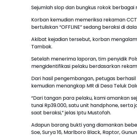
Sejumlah slop dan bungkus rokok berbagai me
Korban kemudian memeriksa rekaman CCTV,
bertuliskan “OFFLINE” sedang beraksi di dal
Akibat kejadian tersebut, korban mengalami 
Tambak.
Setelah menerima laporan, tim penyidik Po
mengidentifikasi pelaku berdasarkan reka
Dari hasil pengembangan, petugas berhasil
kemudian menangkap MR di Desa Teluk Da
“Dari tangan para pelaku, kami amankan se
tunai Rp39.000, satu unit handphone, serta 
saat beraksi,” jelas Iptu Mustofah.
Adapun barang bukti yang diamankan beber
Soe, Surya 16, Marlboro Black, Raptor, Gun