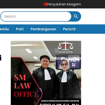
Penyuluhan Keagamaan Sasaran Non Fisik TM
emilu
Polri
Pembangunan
Peristiwa
Pemerinta
i