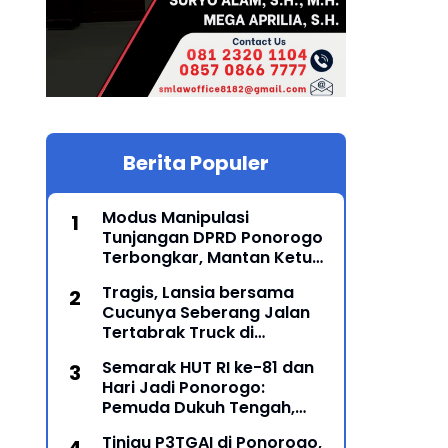
Berita Populer
Modus Manipulasi
Tunjangan DPRD Ponorogo
Terbongkar, Mantan Ketua
DPRD Sunarto Resmi
Tragis, Lansia bersama
Ditahan Kejari
Cucunya Seberang Jalan
Tertabrak Truck di
Sampung, Ponorogo, 2
Semarak HUT RI ke-81 dan
Meninggal
Hari Jadi Ponorogo:
Pemuda Dukuh Tengah,
Karanglo Kidul Gelar Seni
Tinjau P3TGAI di Ponorogo,
Gajah-Gajahan, Lintas