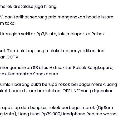
rek di etalase juga hilang.
 dan terlihat seorang pria mengenakan hoodie hitam
am toko.
kerugian sekitar Rp3,5 juta, lalu melapor ke Polsek
lsek Tambak langsung melakukan penyelidikan dan
man CCTV.
 mengamankan SB alias H di sekitar Polsek Sangkapura,
lam, Kecamatan Sangkapura.
jumlah barang bukti berupa rokok berbagai merek, uang
jaket hoodie hitam bertuliskan ‘OFFLINE’ yang digunakan
apa slop dan bungkus rokok berbagai merek (Dji Sam
ung Mulia), Uang tunai Rp39.000,Handphone Realme warna