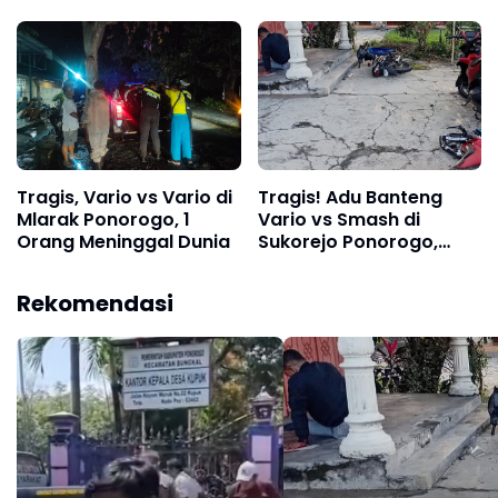
dan Satu Motor Terjadi
di Sampung, Ponorogo,
di Babadan, Ponorogo
2 Meninggal
Tragis, Vario vs Vario di
Tragis! Adu Banteng
Mlarak Ponorogo, 1
Vario vs Smash di
Orang Meninggal Dunia
Sukorejo Ponorogo,
Satu Pengendara Tewas
di Tempat & Satu Luka
Rekomendasi
Berat