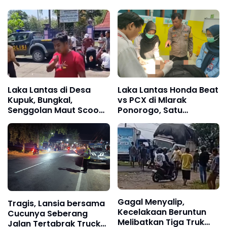
Laka Lantas di Desa
Laka Lantas Honda Beat
Kupuk, Bungkal,
vs PCX di Mlarak
Senggolan Maut Scoopy
Ponorogo, Satu
vs Sepeda Ontel,
Pengendara Alami Luka
Seorang Guru
Berat
Meninggal Dunia
Gagal Menyalip,
Tragis, Lansia bersama
Kecelakaan Beruntun
Cucunya Seberang
Melibatkan Tiga Truk
Jalan Tertabrak Truck