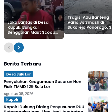
Tragis! Adu Banteng
Vario vs Smash di
Laka Lantas di Desa
Sukorejo Ponorogo, S
Kupuk, Bungkal,
Pengendara Tewas di
Senggolan Maut Scoopy
Tempat & Satu Luka
vs Sepeda Ontel,
Berat
Seorang Guru Meninggal
Dunia
Berita Terbaru
Desa Bulu Lor
Penyuluhan Keagamaan Sasaran Non
Fisik TMMD 129 Bulu Lor
Agustus 08, 2026
Kapolri
Kapolri Dukung Dialog Penyusunan RUU
Ketenagakerjaan, Siap Jadi Jembatan