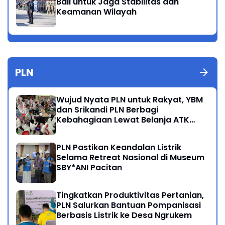
Bali untuk Jaga Stabilitas dan
Keamanan Wilayah
PLN
Wujud Nyata PLN untuk Rakyat, YBM
dan Srikandi PLN Berbagi
Kebahagiaan Lewat Belanja ATK
Bersama Anak Dhuafa
PLN Pastikan Keandalan Listrik
Selama Retreat Nasional di Museum
SBY*ANI Pacitan
Tingkatkan Produktivitas Pertanian,
PLN Salurkan Bantuan Pompanisasi
Berbasis Listrik ke Desa Ngrukem