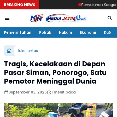
BREAKING NEWS
Penyuluhan Keagamaan Sas
Pemerintahan
Politik
Hukum
Ekonomi
Kabar
laka lantas
Tragis, Kecelakaan di Depan
Pasar Siman, Ponorogo, Satu
Pemotor Meninggal Dunia
September 03, 2025
1 menit baca