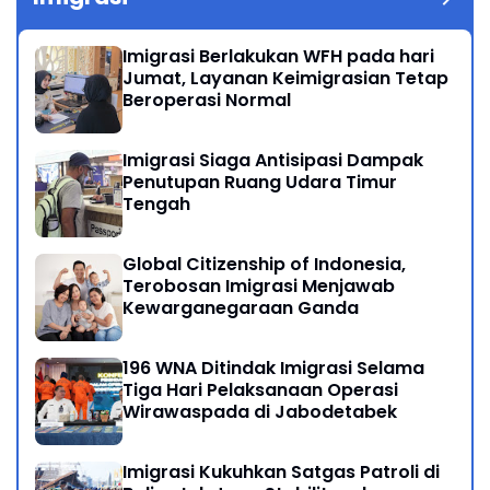
Imigrasi Berlakukan WFH pada hari
Jumat, Layanan Keimigrasian Tetap
Beroperasi Normal
Imigrasi Siaga Antisipasi Dampak
Penutupan Ruang Udara Timur
Tengah
Global Citizenship of Indonesia,
Terobosan Imigrasi Menjawab
Kewarganegaraan Ganda
196 WNA Ditindak Imigrasi Selama
Tiga Hari Pelaksanaan Operasi
Wirawaspada di Jabodetabek
Imigrasi Kukuhkan Satgas Patroli di