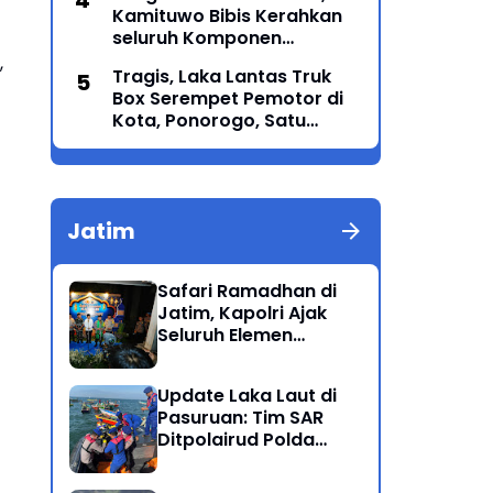
Kamituwo Bibis Kerahkan
Generasi Menyatu dalam
seluruh Komponen
Budaya
Termasuk PSHT & PSHW
,
Tragis, Laka Lantas Truk
Rayon Bulu Lor
Box Serempet Pemotor di
Kota, Ponorogo, Satu
Orang Meninggal Dunia
Jatim
Safari Ramadhan di
Jatim, Kapolri Ajak
Seluruh Elemen
Bersatu Jaga
Kamtibmas-Dukung
Update Laka Laut di
Program Presiden
Pasuruan: Tim SAR
Ditpolairud Polda
Jatim Kembali
Berhasil Evakuasi 2