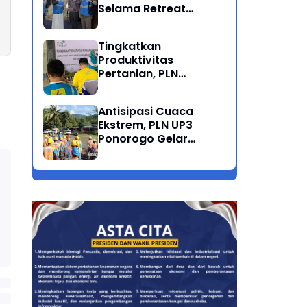
Selama Retreat
Nasional di Museum
SBY*ANI Pacitan
Tingkatkan
Produktivitas
Pertanian, PLN
Salurkan Bantuan
Pompanisasi Berbasis
Antisipasi Cuaca
Listrik ke Desa
Ekstrem, PLN UP3
Ngrukem
Ponorogo Gelar
Rabas Pohon
Penyulang Prigi
Trenggalek