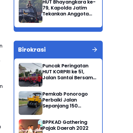
HUT Bhayangkara ke-
Korban Meninggal di
79, Kapolda Jatim
Perairan Lekok
Tekankan Anggota
Jaga Marwah dan
Profesional Polri
an
Birokrasi
n
Puncak Peringatan
HUT KORPRI ke 51,
Jalan Santai Bersama
Kang Bupati Sugiri
an
Sancoko
Pemkab Ponorogo
Perbaiki Jalan
Sepanjang 150
Kilometer
BPPKAD Gathering
n
Pajak Daerah 2022