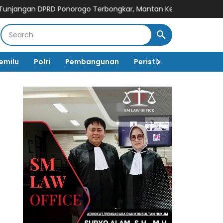
n DPRD Ponorogo Terbongkar, Mantan Ketua DPRD Sunarto Resmi
emilu
Polri
Pembangunan
Peristiwa
Pemerinta