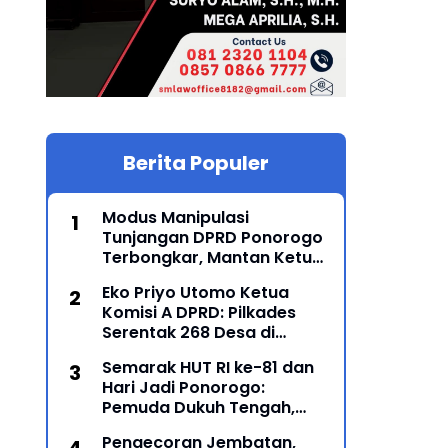
Berita Populer
Modus Manipulasi
Tunjangan DPRD Ponorogo
Terbongkar, Mantan Ketua
DPRD Sunarto Resmi
Eko Priyo Utomo Ketua
Ditahan Kejari
Komisi A DPRD: Pilkades
Serentak 268 Desa di
Ponorogo Dijadwalkan 25
Semarak HUT RI ke-81 dan
Mei 2027
Hari Jadi Ponorogo:
Pemuda Dukuh Tengah,
Karanglo Kidul Gelar Seni
Pengecoran Jembatan,
Gajah-Gajahan, Lintas