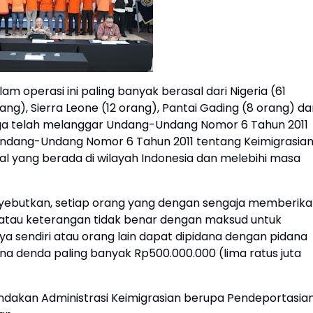
operasi ini paling banyak berasal dari Nigeria (61
ang), Sierra Leone (12 orang), Pantai Gading (8 orang) d
ga telah melanggar Undang-Undang Nomor 6 Tahun 2011
8 Undang-Undang Nomor 6 Tahun 2011 tentang Keimigrasia
l yang berada di wilayah Indonesia dan melebihi masa
yebutkan, setiap orang yang dengan sengaja memberik
n atau keterangan tidak benar dengan maksud untuk
nya sendiri atau orang lain dapat dipidana dengan pidana
ana denda paling banyak Rp500.000.000 (lima ratus juta
ndakan Administrasi Keimigrasian berupa Pendeportasia