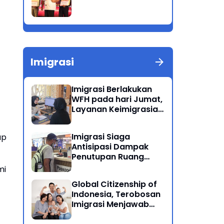
Imigrasi
Imigrasi Berlakukan
WFH pada hari Jumat,
Layanan Keimigrasian
Tetap Beroperasi
Normal
Imigrasi Siaga
ap
Antisipasi Dampak
Penutupan Ruang
Udara Timur Tengah
mi
Global Citizenship of
Indonesia, Terobosan
Imigrasi Menjawab
Kewarganegaraan