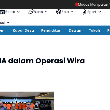
Modus Manipulasi Tunjanga
Berita
Bisnis
Bola
Sport
asi
omi
Kabar Desa
Pendidikan
Dewan
Tokoh
P
NA dalam Operasi Wira