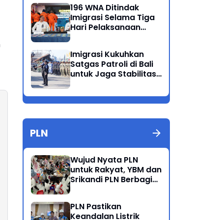
Ganda
196 WNA Ditindak
Imigrasi Selama Tiga
Hari Pelaksanaan
Operasi Wirawaspada
h
di Jabodetabek
Imigrasi Kukuhkan
Satgas Patroli di Bali
untuk Jaga Stabilitas
dan Keamanan
Wilayah
PLN
Wujud Nyata PLN
untuk Rakyat, YBM dan
Srikandi PLN Berbagi
Kebahagiaan Lewat
Belanja ATK Bersama
PLN Pastikan
Anak Dhuafa
Keandalan Listrik