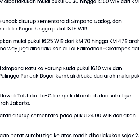
 diberlakukan mulai pukul 06.30 hingga 12.00 WIB dari KM
ju Puncak ditutup sementara di Simpang Gadog, dan
ncak ke Bogor hingga pukul 18.15 WIB.
pkan mulai pukul 16.25 WIB dari KM 70 hingga KM 47B ara
ne way juga diberlakukan di Tol Palimanan–Cikampek dar
i Simpang Ratu ke Parung Kuda pukul 16.10 WIB dan
r Pulingga Puncak Bogor kembali dibuka dua arah mulai pu
flow di Tol Jakarta–Cikampek ditambah dari satu lajur
arah Jakarta.
 Selatan ditutup sementara pada pukul 24.00 WIB dan akan
an berat sumbu tiga ke atas masih diberlakukan sejak 2