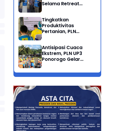
Selama Retreat
Nasional di Museum
SBY*ANI Pacitan
Tingkatkan
Produktivitas
Pertanian, PLN
Salurkan Bantuan
Pompanisasi Berbasis
Antisipasi Cuaca
Listrik ke Desa
Ekstrem, PLN UP3
Ngrukem
Ponorogo Gelar
Rabas Pohon
Penyulang Prigi
Trenggalek