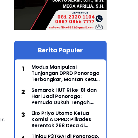
Berita Populer
Modus Manipulasi
Tunjangan DPRD Ponorogo
Terbongkar, Mantan Ketua
DPRD Sunarto Resmi
Semarak HUT RI ke-81 dan
Ditahan Kejari
Hari Jadi Ponorogo:
Pemuda Dukuh Tengah,
Karanglo Kidul Gelar Seni
Eko Priyo Utomo Ketua
Gajah-Gajahan, Lintas
Komisi A DPRD: Pilkades
an
Generasi Menyatu dalam
Serentak 268 Desa di
Budaya
Ponorogo Dijadwalkan 25
Tinjau P3TGAI di Ponorogo,
Mei 2027