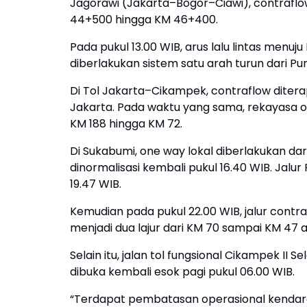
Jagorawi (Jakarta–Bogor–Ciawi), contraflow
44+500 hingga KM 46+400.
Pada pukul 13.00 WIB, arus lalu lintas menu
diberlakukan sistem satu arah turun dari Pu
Di Tol Jakarta–Cikampek, contraflow ditera
Jakarta. Pada waktu yang sama, rekayasa o
KM 188 hingga KM 72.
Di Sukabumi, one way lokal diberlakukan dar
dinormalisasi kembali pukul 16.40 WIB. Jalu
19.47 WIB.
Kemudian pada pukul 22.00 WIB, jalur contra
menjadi dua lajur dari KM 70 sampai KM 47 
Selain itu, jalan tol fungsional Cikampek II
dibuka kembali esok pagi pukul 06.00 WIB.
“Terdapat pembatasan operasional kendara