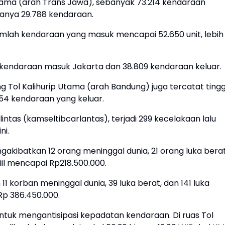
tama (arah Trans Jawa), sebanyak 73.214 kendaraan
hanya 29.788 kendaraan.
jumlah kendaraan yang masuk mencapai 52.650 unit, lebih
52 kendaraan masuk Jakarta dan 38.809 kendaraan keluar.
Tol Kalihurip Utama (arah Bandung) juga tercatat tinggi
754 kendaraan yang keluar.
ntas (kamseltibcarlantas), terjadi 299 kecelakaan lalu
ni.
ngakibatkan 12 orang meninggal dunia, 21 orang luka berat
iil mencapai Rp218.500.000.
11 korban meninggal dunia, 39 luka berat, dan 141 luka
Rp 386.450.000.
untuk mengantisipasi kepadatan kendaraan. Di ruas Tol