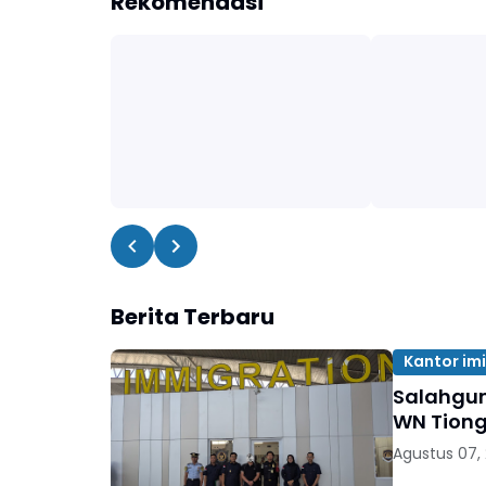
Rekomendasi
Berita Terbaru
Kantor im
Salahgun
WN Tion
Agustus 07,