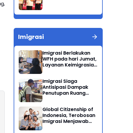
g,
Imigrasi
Imigrasi Berlakukan
WFH pada hari Jumat,
Layanan Keimigrasian
Tetap Beroperasi
Normal
Imigrasi Siaga
Antisipasi Dampak
Penutupan Ruang
Udara Timur Tengah
Global Citizenship of
Indonesia, Terobosan
Imigrasi Menjawab
Kewarganegaraan