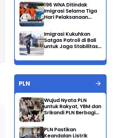
Ganda
196 WNA Ditindak
Imigrasi Selama Tiga
Hari Pelaksanaan
Operasi Wirawaspada
di Jabodetabek
Imigrasi Kukuhkan
Satgas Patroli di Bali
untuk Jaga Stabilitas
dan Keamanan
Wilayah
PLN
Wujud Nyata PLN
untuk Rakyat, YBM dan
Srikandi PLN Berbagi
Kebahagiaan Lewat
Belanja ATK Bersama
PLN Pastikan
Anak Dhuafa
Keandalan Listrik