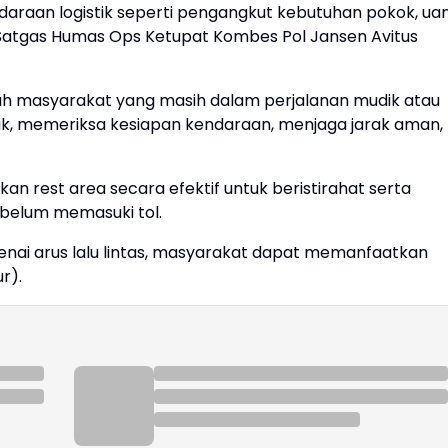
ndaraan logistik seperti pengangkut kebutuhan pokok, uan
r Satgas Humas Ops Ketupat Kombes Pol Jansen Avitus
uh masyarakat yang masih dalam perjalanan mudik atau
isik, memeriksa kesiapan kendaraan, menjaga jarak aman,
 rest area secara efektif untuk beristirahat serta
ebelum memasuki tol.
nai arus lalu lintas, masyarakat dapat memanfaatkan
r).