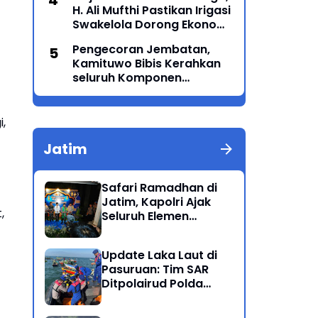
H. Ali Mufthi Pastikan Irigasi
Swakelola Dorong Ekonomi
Petani
Pengecoran Jembatan,
Kamituwo Bibis Kerahkan
seluruh Komponen
Termasuk PSHT & PSHW
Rayon Bulu Lor
,
Jatim
Safari Ramadhan di
Jatim, Kapolri Ajak
,
Seluruh Elemen
Bersatu Jaga
Kamtibmas-Dukung
Update Laka Laut di
Program Presiden
Pasuruan: Tim SAR
Ditpolairud Polda
Jatim Kembali
Berhasil Evakuasi 2