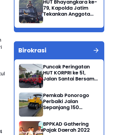
HUT Bhayangkara ke-
Korban Meninggal di
79, Kapolda Jatim
Perairan Lekok
Tekankan Anggota
Jaga Marwah dan
Profesional Polri
h
i
Birokrasi
Puncak Peringatan
HUT KORPRI ke 51,
kul
Jalan Santai Bersama
Kang Bupati Sugiri
Sancoko
Pemkab Ponorogo
Perbaiki Jalan
Sepanjang 150
Kilometer
BPPKAD Gathering
Pajak Daerah 2022
4