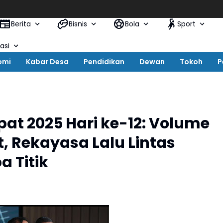
Berita
Bisnis
Bola
Sport
asi
omi
Kabar Desa
Pendidikan
Dewan
Tokoh
P
pat 2025 Hari ke-12: Volume
 Rekayasa Lalu Lintas
a Titik