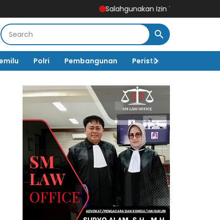
Salahgunakan Izin Tinggal, Imigrasi Ponor
emilu
Polri
Pembangunan
Peristiwa
Pemerinta