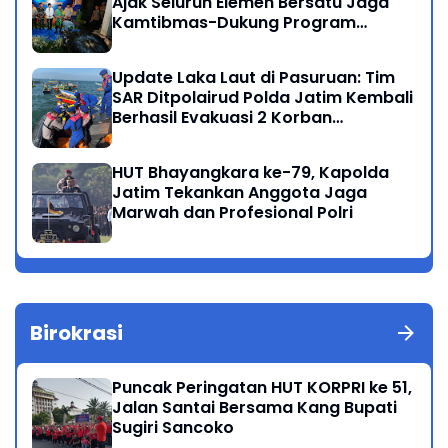
Ajak Seluruh Elemen Bersatu Jaga
Kamtibmas-Dukung Program
Presiden
Update Laka Laut di Pasuruan: Tim
SAR Ditpolairud Polda Jatim Kembali
Berhasil Evakuasi 2 Korban
Meninggal di Perairan Lekok
HUT Bhayangkara ke-79, Kapolda
Jatim Tekankan Anggota Jaga
Marwah dan Profesional Polri
Birokrasi
Puncak Peringatan HUT KORPRI ke 51,
Jalan Santai Bersama Kang Bupati
Sugiri Sancoko