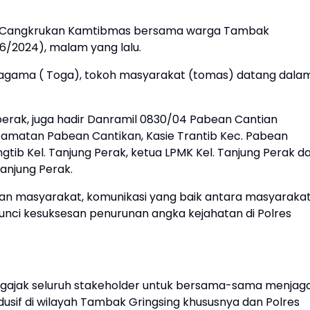
ir di Cangkrukan Kamtibmas bersama warga Tambak
/6/2024), malam yang lalu.
 agama ( Toga), tokoh masyarakat (tomas) datang dala
ngperak, juga hadir Danramil 0830/04 Pabean Cantian
amatan Pabean Cantikan, Kasie Trantib Kec. Pabean
ngtib Kel. Tanjung Perak, ketua LPMK Kel. Tanjung Perak d
Tanjung Perak.
ntuan masyarakat, komunikasi yang baik antara masyaraka
kunci kesuksesan penurunan angka kejahatan di Polres
engajak seluruh stakeholder untuk bersama-sama menjag
usif di wilayah Tambak Gringsing khususnya dan Polres