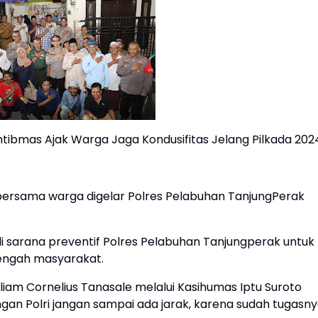
ibmas Ajak Warga Jaga Kondusifitas Jelang Pilkada 202
rsama warga digelar Polres Pelabuhan TanjungPerak
di sarana preventif Polres Pelabuhan Tanjungperak untuk
tengah masyarakat.
iam Cornelius Tanasale melalui Kasihumas Iptu Suroto
n Polri jangan sampai ada jarak, karena sudah tugasn