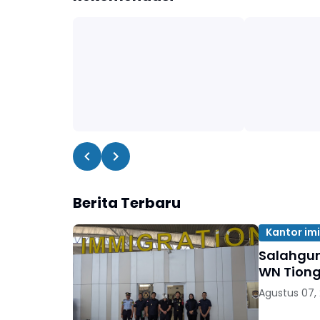
Berita Terbaru
Kantor im
Salahgun
WN Tion
Agustus 07,