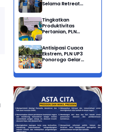
Selama Retreat
Nasional di Museum
SBY*ANI Pacitan
Tingkatkan
Produktivitas
Pertanian, PLN
Salurkan Bantuan
Pompanisasi Berbasis
Antisipasi Cuaca
Listrik ke Desa
Ekstrem, PLN UP3
Ngrukem
Ponorogo Gelar
Rabas Pohon
Penyulang Prigi
Trenggalek
1