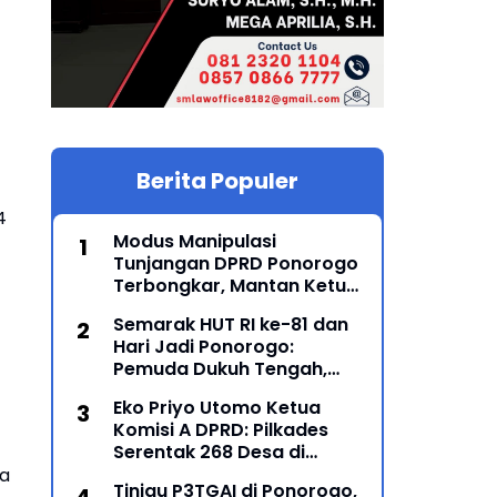
Berita Populer
4
Modus Manipulasi
Tunjangan DPRD Ponorogo
Terbongkar, Mantan Ketua
DPRD Sunarto Resmi
Semarak HUT RI ke-81 dan
Ditahan Kejari
Hari Jadi Ponorogo:
Pemuda Dukuh Tengah,
Karanglo Kidul Gelar Seni
Eko Priyo Utomo Ketua
Gajah-Gajahan, Lintas
Komisi A DPRD: Pilkades
Generasi Menyatu dalam
Serentak 268 Desa di
Budaya
Ponorogo Dijadwalkan 25
ya
Tinjau P3TGAI di Ponorogo,
Mei 2027