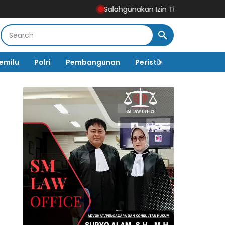
Salahgunakan Izin Tinggal, Imigrasi Ponoro
emilu
Polri
Pembangunan
Peristiwa
Pemerinta