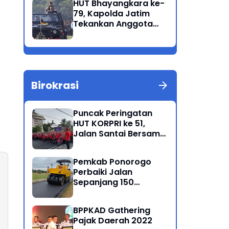
HUT Bhayangkara ke-
Korban Meninggal di
79, Kapolda Jatim
Perairan Lekok
Tekankan Anggota
Jaga Marwah dan
Profesional Polri
Birokrasi
Puncak Peringatan
HUT KORPRI ke 51,
Jalan Santai Bersama
Kang Bupati Sugiri
Sancoko
Pemkab Ponorogo
Perbaiki Jalan
Sepanjang 150
Kilometer
BPPKAD Gathering
Pajak Daerah 2022