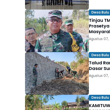
Desa Bulu 
Tinjau TM
Prasetya
Masyara
Agustus 07,
Desa Bulu 
Talud Ra
Dasar Su
Agustus 07,
Desa Bulu 
KAMITUWO