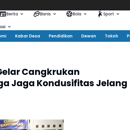
Berita
Bisnis
Bola
Sport
asi
omi
Kabar Desa
Pendidikan
Dewan
Tokoh
P
Gelar Cangkrukan
a Jaga Kondusifitas Jelang