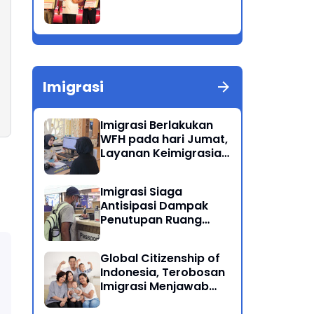
Imigrasi
Imigrasi Berlakukan
WFH pada hari Jumat,
Layanan Keimigrasian
Tetap Beroperasi
Normal
Imigrasi Siaga
Antisipasi Dampak
Penutupan Ruang
Udara Timur Tengah
Global Citizenship of
Indonesia, Terobosan
Imigrasi Menjawab
Kewarganegaraan