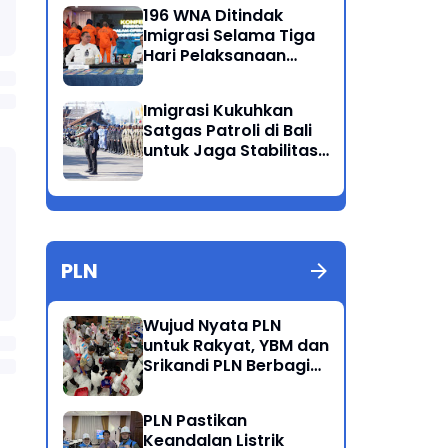
Ganda
196 WNA Ditindak
Imigrasi Selama Tiga
Hari Pelaksanaan
Operasi Wirawaspada
di Jabodetabek
Imigrasi Kukuhkan
Satgas Patroli di Bali
untuk Jaga Stabilitas
dan Keamanan
Wilayah
PLN
Wujud Nyata PLN
untuk Rakyat, YBM dan
Srikandi PLN Berbagi
Kebahagiaan Lewat
Belanja ATK Bersama
PLN Pastikan
Anak Dhuafa
Keandalan Listrik