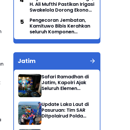
H. Ali Mufthi Pastikan Irigasi
Swakelola Dorong Ekonomi
Petani
Pengecoran Jembatan,
Kamituwo Bibis Kerahkan
m
seluruh Komponen
Termasuk PSHT & PSHW
Rayon Bulu Lor
Jatim
an
Safari Ramadhan di
t
Jatim, Kapolri Ajak
Seluruh Elemen
Bersatu Jaga
Kamtibmas-Dukung
Update Laka Laut di
Program Presiden
Pasuruan: Tim SAR
Ditpolairud Polda
a
Jatim Kembali
Berhasil Evakuasi 2