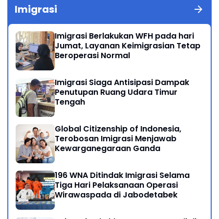
Imigrasi
Imigrasi Berlakukan WFH pada hari
Jumat, Layanan Keimigrasian Tetap
Beroperasi Normal
Imigrasi Siaga Antisipasi Dampak
Penutupan Ruang Udara Timur
Tengah
Global Citizenship of Indonesia,
Terobosan Imigrasi Menjawab
Kewarganegaraan Ganda
196 WNA Ditindak Imigrasi Selama
Tiga Hari Pelaksanaan Operasi
Wirawaspada di Jabodetabek