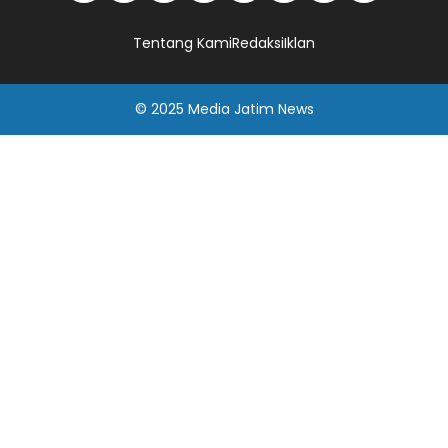
Tentang Kami
Redaksi
Iklan
© 2025
Media Jatim
News