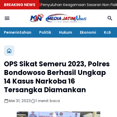
BREAKING NEWS
Penyuluhan Keagamaan Sasaran Non Fisik TMMD
Pemerintahan
Politik
Hukum
Ekonomi
Kabar
OPS Sikat Semeru 2023, Polres
Bondowoso Berhasil Ungkap
14 Kasus Narkoba 16
Tersangka Diamankan
Mei 31, 2023
1 menit baca