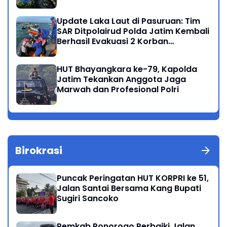
Presiden
Update Laka Laut di Pasuruan: Tim
SAR Ditpolairud Polda Jatim Kembali
Berhasil Evakuasi 2 Korban
Meninggal di Perairan Lekok
HUT Bhayangkara ke-79, Kapolda
Jatim Tekankan Anggota Jaga
Marwah dan Profesional Polri
Birokrasi
Puncak Peringatan HUT KORPRI ke 51,
Jalan Santai Bersama Kang Bupati
Sugiri Sancoko
Pemkab Ponorogo Perbaiki Jalan