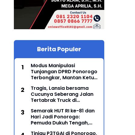
Berita Populer
Modus Manipulasi
Tunjangan DPRD Ponorogo
Terbongkar, Mantan Ketua
DPRD Sunarto Resmi
Tragis, Lansia bersama
Ditahan Kejari
Cucunya Seberang Jalan
Tertabrak Truck di
Sampung, Ponorogo, 2
Semarak HUT RI ke-81 dan
Meninggal
Hari Jadi Ponorogo:
Pemuda Dukuh Tengah,
Karanglo Kidul Gelar Seni
Tinjau P3TGAI di Ponorogo,
Gajah-Gajahan, Lintas