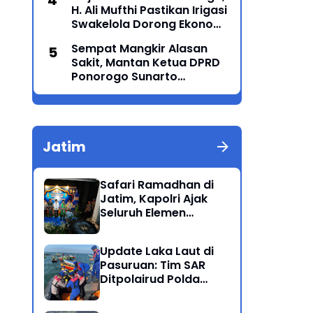
H. Ali Mufthi Pastikan Irigasi
Generasi Menyatu dalam
Swakelola Dorong Ekonomi
Budaya
Petani
Sempat Mangkir Alasan
Sakit, Mantan Ketua DPRD
Ponorogo Sunarto
Akhirnya Penuhi Panggilan
Kejaksaan
Jatim
.
Safari Ramadhan di
Jatim, Kapolri Ajak
Seluruh Elemen
Bersatu Jaga
Kamtibmas-Dukung
Update Laka Laut di
Program Presiden
Pasuruan: Tim SAR
Ditpolairud Polda
Jatim Kembali
Berhasil Evakuasi 2