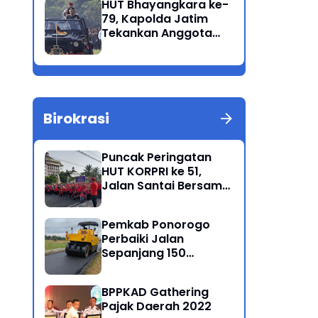
HUT Bhayangkara ke-
Korban Meninggal di
79, Kapolda Jatim
Perairan Lekok
Tekankan Anggota
Jaga Marwah dan
Profesional Polri
Birokrasi
Puncak Peringatan
HUT KORPRI ke 51,
Jalan Santai Bersama
Kang Bupati Sugiri
Sancoko
Pemkab Ponorogo
Perbaiki Jalan
Sepanjang 150
Kilometer
BPPKAD Gathering
Pajak Daerah 2022