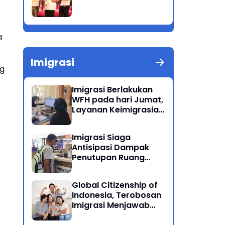
a
Imigrasi
ng
Imigrasi Berlakukan
WFH pada hari Jumat,
Layanan Keimigrasian
Tetap Beroperasi
Normal
Imigrasi Siaga
Antisipasi Dampak
Penutupan Ruang
Udara Timur Tengah
Global Citizenship of
Indonesia, Terobosan
Imigrasi Menjawab
Kewarganegaraan