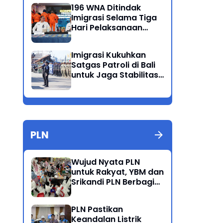
Ganda
196 WNA Ditindak
Imigrasi Selama Tiga
Hari Pelaksanaan
Operasi Wirawaspada
di Jabodetabek
Imigrasi Kukuhkan
Satgas Patroli di Bali
untuk Jaga Stabilitas
dan Keamanan
Wilayah
PLN
Wujud Nyata PLN
untuk Rakyat, YBM dan
Srikandi PLN Berbagi
Kebahagiaan Lewat
Belanja ATK Bersama
PLN Pastikan
Anak Dhuafa
Keandalan Listrik