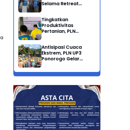
Selama Retreat
Nasional di Museum
SBY*ANI Pacitan
Tingkatkan
Produktivitas
Pertanian, PLN
Salurkan Bantuan
ya
Pompanisasi Berbasis
Antisipasi Cuaca
Listrik ke Desa
Ekstrem, PLN UP3
Ngrukem
Ponorogo Gelar
Rabas Pohon
Penyulang Prigi
Trenggalek
.