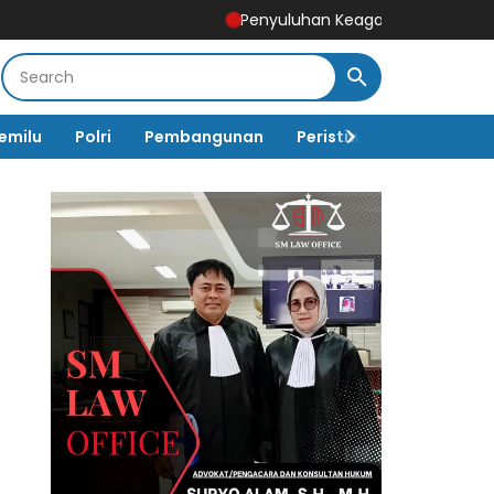
Penyuluhan Keagamaan Sasaran Non Fisik 
emilu
Polri
Pembangunan
Peristiwa
Pemerinta