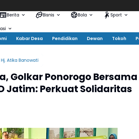
Berita
Bisnis
Bola
Sport
asi
omi
Kabar Desa
Pendidikan
Dewan
Tokoh
P
Hj. Atika Banowati
ha, Golkar Ponorogo Bersama
D Jatim: Perkuat Solidaritas