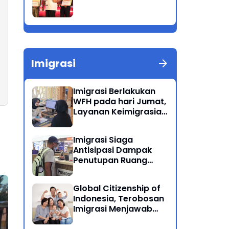
Imigrasi
Imigrasi Berlakukan
WFH pada hari Jumat,
Layanan Keimigrasian
Tetap Beroperasi
Normal
Imigrasi Siaga
Antisipasi Dampak
Penutupan Ruang
Udara Timur Tengah
Global Citizenship of
Indonesia, Terobosan
Imigrasi Menjawab
Kewarganegaraan