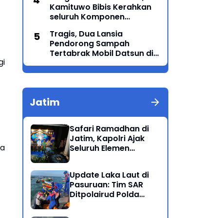
Kamituwo Bibis Kerahkan
seluruh Komponen
Termasuk PSHT & PSHW
Tragis, Dua Lansia
Rayon Bulu Lor
Pendorong Sampah
Tertabrak Mobil Datsun di
gi
Ponorogo: Satu Meninggal
Dunia, Satu Luka-Luka
Jatim
Safari Ramadhan di
Jatim, Kapolri Ajak
ta
Seluruh Elemen
Bersatu Jaga
Kamtibmas-Dukung
Update Laka Laut di
Program Presiden
Pasuruan: Tim SAR
Ditpolairud Polda
Jatim Kembali
Berhasil Evakuasi 2