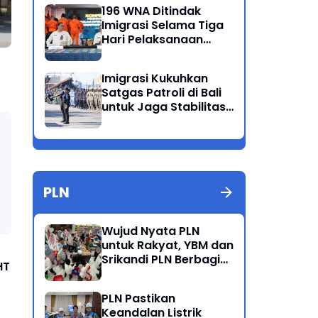
Ganda
196 WNA Ditindak
Imigrasi Selama Tiga
Hari Pelaksanaan
Operasi Wirawaspada
di Jabodetabek
Imigrasi Kukuhkan
Satgas Patroli di Bali
untuk Jaga Stabilitas
dan Keamanan
Wilayah
PLN
Wujud Nyata PLN
untuk Rakyat, YBM dan
Srikandi PLN Berbagi
HT
Kebahagiaan Lewat
Belanja ATK Bersama
PLN Pastikan
Anak Dhuafa
Keandalan Listrik