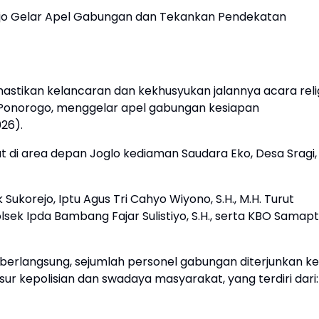
rejo Gelar Apel Gabungan dan Tekankan Pendekatan
ikan kelancaran dan kekhusyukan jalannya acara reli
es Ponorogo, menggelar apel gabungan kesiapan
26).
sat di area depan Joglo kediaman Saudara Eko, Desa Sragi,
Sukorejo, Iptu Agus Tri Cahyo Wiyono, S.H., M.H. Turut
ek Ipda Bambang Fajar Sulistiyo, S.H., serta KBO Samap
berlangsung, sejumlah personel gabungan diterjunkan ke
r kepolisian dan swadaya masyarakat, yang terdiri dari: