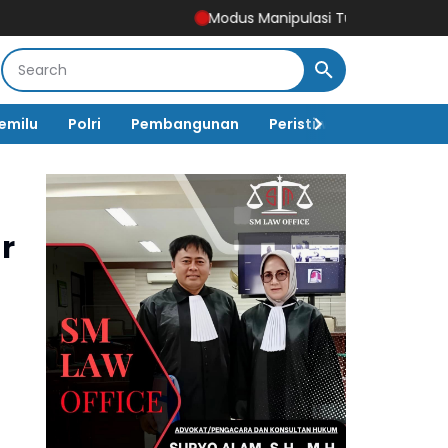
Modus Manipulasi Tunjangan DPRD Ponorogo 
emilu
Polri
Pembangunan
Peristiwa
Pemerinta
r