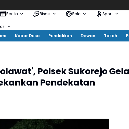
Berita
Bisnis
Bola
Sport
asi
omi
Kabar Desa
Pendidikan
Dewan
Tokoh
P
lawat', Polsek Sukorejo Gela
Tekankan Pendekatan