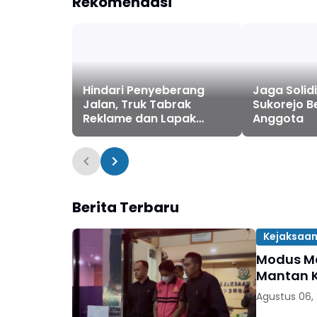
Rekomendasi
Hindari Penyeberang
Jaga Solid
Jalan, Truk Tabrak
Sukorejo B
Reklame dan Lapak
Anggota
Gorengan di Sukorejo
Ponorogo
Berita Terbaru
Kejaksaan
Modus Ma
Mantan K
Agustus 06,