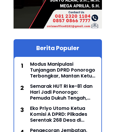
Berita Populer
Modus Manipulasi
Tunjangan DPRD Ponorogo
Terbongkar, Mantan Ketua
DPRD Sunarto Resmi
Semarak HUT RI ke-81 dan
Ditahan Kejari
Hari Jadi Ponorogo:
Pemuda Dukuh Tengah,
Karanglo Kidul Gelar Seni
Eko Priyo Utomo Ketua
Gajah-Gajahan, Lintas
Komisi A DPRD: Pilkades
Generasi Menyatu dalam
Serentak 268 Desa di
Budaya
Ponorogo Dijadwalkan 25
Pengecoran Jembatan,
Mei 2027