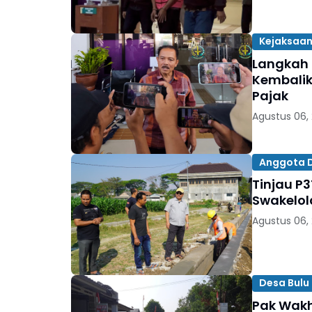
Kejaksaan
Langkah 
Kembalik
Pajak
Agustus 06,
Anggota DP
Tinjau P3
Swakelol
Agustus 06,
Desa Bulu 
Pak Wakh