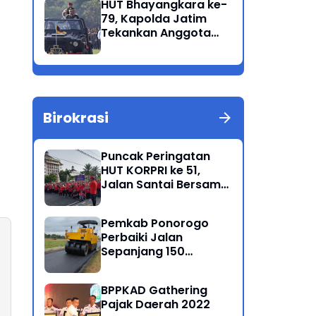
HUT Bhayangkara ke-
Korban Meninggal di
79, Kapolda Jatim
Perairan Lekok
Tekankan Anggota
Jaga Marwah dan
Profesional Polri
Birokrasi
Puncak Peringatan
HUT KORPRI ke 51,
Jalan Santai Bersama
Kang Bupati Sugiri
Sancoko
Pemkab Ponorogo
Perbaiki Jalan
Sepanjang 150
Kilometer
BPPKAD Gathering
Pajak Daerah 2022