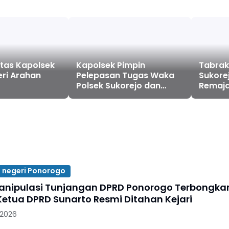
itas Kapolsek
Kapolsek Pimpin
Tabrak
eri Arahan
Pelepasan Tugas Waka
Sukore
Polsek Sukorejo dan
Remaja
Wakil Ketua Ranting
Terpel
Polsek Sukorejo
 negeri Ponorogo
nipulasi Tunjangan DPRD Ponorogo Terbongkar
etua DPRD Sunarto Resmi Ditahan Kejari
 2026