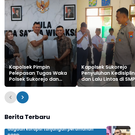
Kapolsek Pimpin
Kapolsek Sukorejo
Pelepasan Tugas Waka
Penyuluhan Kedisipli
Polsek Sukorejo dan
dan Lalu Lintas di SMP
Wakil Ketua Ranting
Sukorejo
Polsek Sukorejo
Berita Terbaru
dugaan korupsi tunjangan perumahan