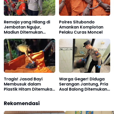
Remaja yang Hilang di
Polres Situbondo
Jembatan Ngujur,
Amankan Komplotan
Madiun Ditemukan
Pelaku Curas Moncel
Meninggal Dunia
Tragis! Jasad Bayi
Warga Geger! Diduga
Membusuk dalam
Serangan Jantung, Pria
Plastik Hitam Ditemukan
Asal Balong Ditemukan
di Selokan Desa Trisono,
Meninggal di Toilet
Ponorogo, Di mana Hati
Masjid Badegan,
Rekomendasi
Nurani Orang Tuanya?
Ponorogo