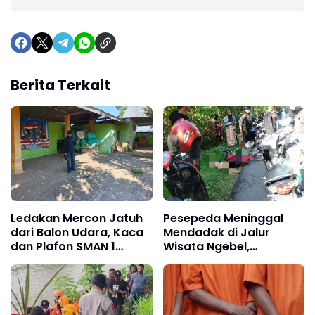
Berita Terkait
Ledakan Mercon Jatuh
Pesepeda Meninggal
dari Balon Udara, Kaca
Mendadak di Jalur
dan Plafon SMAN 1
Wisata Ngebel,
Badegan, Ponorogo
Ponorogo, Diduga
Hancur
Serangan Jantung