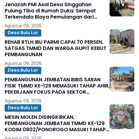
Jenazah PMI Asal Desa Singgahan
Pulung Tiba di Rumah Duka: Sempat
Terkendala Biaya Pemulangan dari
Majikan
Agustus 09, 2026
Desa Bulu Lor
REHAB RTLH IBU PARMI CAPAI 70 PERSEN,
SATGAS TMMD DAN WARGA GUPIT KEBUT
PEMBANGUNAN
Agustus 09, 2026
Desa Bulu Lor
PEMBANGUNAN JEMBATAN BIBIS SARAN
FISIK TMMD KE-129 MEMASUKI TAHAP AHIR,
PEKERJAAN FOKUS PADA SEKTOR
PENDUKUNG JEMBATAN
Agustus 09, 2026
Desa Bulu Lor
MESIN MOLEN DISINGKIRKAN,
PEMBANGUNAN JEMBATAN TMMD KE-129
KODIM 0802/PONOROGO MASUKI TAHAP
AHIR
Agustus 09, 2026