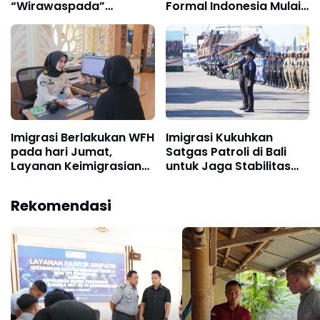
“Wirawaspada”
Formal Indonesia Mulai
Pengawasan Orang
15 Juli 2025
Asing Tahun 2025
Imigrasi Berlakukan WFH
Imigrasi Kukuhkan
pada hari Jumat,
Satgas Patroli di Bali
Layanan Keimigrasian
untuk Jaga Stabilitas
Tetap Beroperasi
dan Keamanan Wilayah
Normal
Rekomendasi