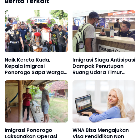
Berita Terkait
Naik Kereta Kuda,
Imigrasi Siaga Antisipasi
Kepala Imigrasi
Dampak Penutupan
Ponorogo Sapa Warga
Ruang Udara Timur
di Kirab Pusaka Grebeg
Tengah
Suro 2025
Imigrasi Ponorogo
WNA Bisa Mengajukan
Laksanakan Operasi
Visa Pendidikan Non