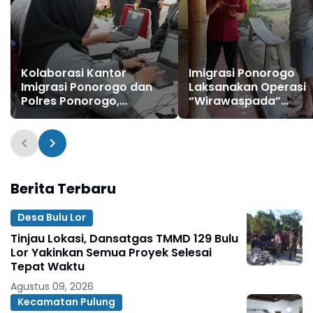
Kolaborasi Kantor
Imigrasi Ponorogo
Imigrasi Ponorogo dan
Laksanakan Operasi
Polres Ponorogo,
“Wirawaspada”
Hadirkan Layanan
Pengawasan Orang
Paspor Simpatik Dalam
Asing Tahun 2025
Rangka HUT Ke-79
Bhayangkara
Berita Terbaru
Desa Bulu Lor
Tinjau Lokasi, Dansatgas TMMD 129 Bulu
Lor Yakinkan Semua Proyek Selesai
Tepat Waktu
Agustus 09, 2026
Kecamatan Pulung