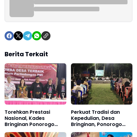
Berita Terkait
Torehkan Prestasi
Perkuat Tradisi dan
Nasional, Kades
Kepedulian, Desa
Bringinan Ponorogo
Bringinan, Ponorogo
Barno Bertolak ke
Gelar Istighosah Suro
Boyolali Terima
dan Santunan Anak