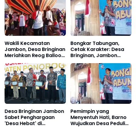
Penghargaan di Puncak
Yatim
Hari Desa Nasional 2026
Wakili Kecamatan
Bongkar Tabungan,
Jambon, Desa Bringinan
Cetak Karakter: Desa
Meriahkan Reog Balloon
Bringinan, Jambon
Carnival 2026 di Sirkuit
Kampanyekan Hidup
Jurang Gandul
Hemat Anak
Desa Bringinan Jambon
Pemimpin yang
Sabet Penghargaan
Menyentuh Hati, Barno
'Desa Hebat' di
Wujudkan Desa Peduli
Musrenbang Kabupaten
Sepanjang Hayat Bagi
Ponorogo tahun 2027
Warganya