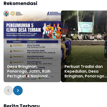
Rekomendasi
Desa Bringinan,
Perkuat Tradisi dan
Ponorogo, Jatim, Raih
Kepedulian, Desa
Peringkat 4 Nasional
Bringinan, Ponorogo
Lomba Desa Terbaik
Gelar Istighosah Suro
dalam Lomba
dan Santunan Anak
Perlindungan PMI 2025
Yatim
Berita Terbaru