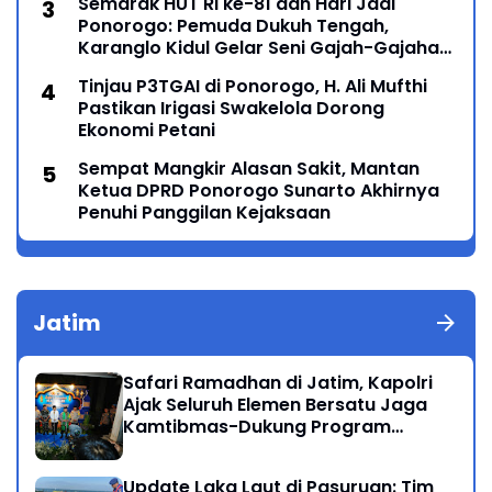
Semarak HUT RI ke-81 dan Hari Jadi
Ponorogo: Pemuda Dukuh Tengah,
Karanglo Kidul Gelar Seni Gajah-Gajahan,
Lintas Generasi Menyatu dalam Budaya
Tinjau P3TGAI di Ponorogo, H. Ali Mufthi
Pastikan Irigasi Swakelola Dorong
Ekonomi Petani
Sempat Mangkir Alasan Sakit, Mantan
Ketua DPRD Ponorogo Sunarto Akhirnya
Penuhi Panggilan Kejaksaan
Jatim
Safari Ramadhan di Jatim, Kapolri
Ajak Seluruh Elemen Bersatu Jaga
Kamtibmas-Dukung Program
Presiden
Update Laka Laut di Pasuruan: Tim