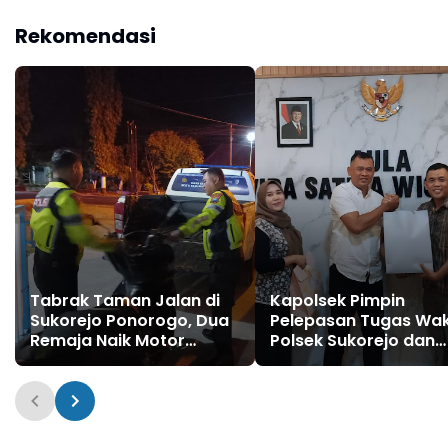
LARANGAN BAKAR HUTAN
DAN LAHAN
Rekomendasi
Tabrak Taman Jalan di
Kapolsek Pimpin
Sukorejo Ponorogo, Dua
Pelepasan Tugas Wa
Remaja Naik Motor
Polsek Sukorejo dan
Terpelanting
Wakil Ketua Ranting
Polsek Sukorejo