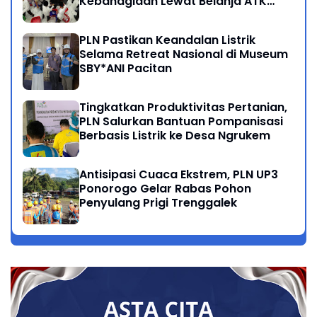
Kebahagiaan Lewat Belanja ATK
Bersama Anak Dhuafa
PLN Pastikan Keandalan Listrik
Selama Retreat Nasional di Museum
SBY*ANI Pacitan
Tingkatkan Produktivitas Pertanian,
PLN Salurkan Bantuan Pompanisasi
Berbasis Listrik ke Desa Ngrukem
Antisipasi Cuaca Ekstrem, PLN UP3
Ponorogo Gelar Rabas Pohon
Penyulang Prigi Trenggalek