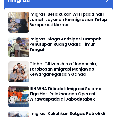
Imigrasi
Imigrasi Berlakukan WFH pada hari
Jumat, Layanan Keimigrasian Tetap
Beroperasi Normal
Imigrasi Siaga Antisipasi Dampak
Penutupan Ruang Udara Timur
Tengah
Global Citizenship of Indonesia,
Terobosan Imigrasi Menjawab
Kewarganegaraan Ganda
196 WNA Ditindak Imigrasi Selama
Tiga Hari Pelaksanaan Operasi
Wirawaspada di Jabodetabek
Imigrasi Kukuhkan Satgas Patroli di