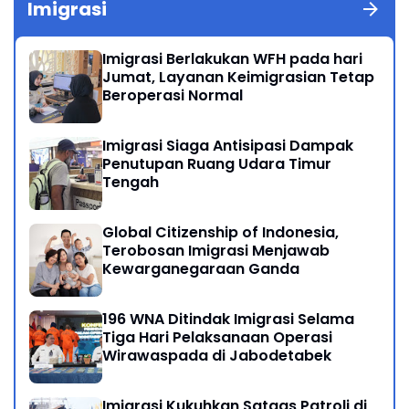
Imigrasi
Imigrasi Berlakukan WFH pada hari
Jumat, Layanan Keimigrasian Tetap
Beroperasi Normal
Imigrasi Siaga Antisipasi Dampak
Penutupan Ruang Udara Timur
Tengah
Global Citizenship of Indonesia,
Terobosan Imigrasi Menjawab
Kewarganegaraan Ganda
196 WNA Ditindak Imigrasi Selama
Tiga Hari Pelaksanaan Operasi
Wirawaspada di Jabodetabek
Imigrasi Kukuhkan Satgas Patroli di