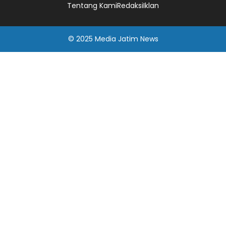
Tentang Kami
Redaksi
Iklan
© 2025
Media Jatim
News